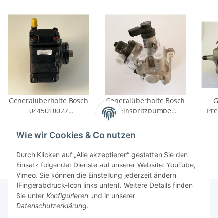
Generalüberholte Bosch
Generalüberholte Bosch
G
0445010027
Einspritzpumpe
Pr
Hochdruckpumpe für
0445020508 für New
Ei
219,00 €
*
449,00 €
*
Mercedes-Benz A C E
Holland T4 T5 ab Bj.
Wie wir Cookies & Co nutzen
Sprinter
2011 55/73/84kW
(FA
Durch Klicken auf „Alle akzeptieren“ gestatten Sie den
Einsatz folgender Dienste auf unserer Website: YouTube,
Vimeo. Sie können die Einstellung jederzeit ändern
(Fingerabdruck-Icon links unten). Weitere Details finden
Sie unter
Konfigurieren
und in unserer
Datenschutzerklärung
.
Informationen