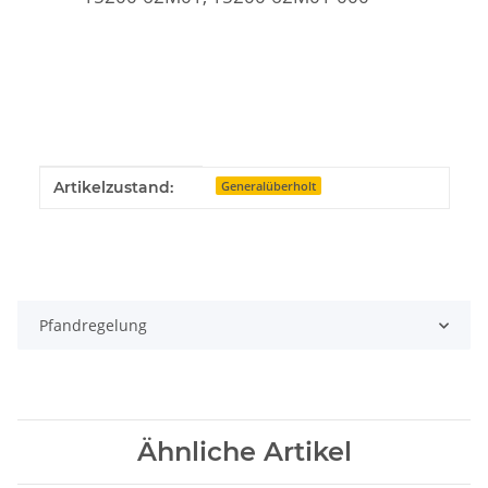
Produkteigenschaft
Wert
Artikelzustand:
Generalüberholt
Pfandregelung
Ähnliche Artikel