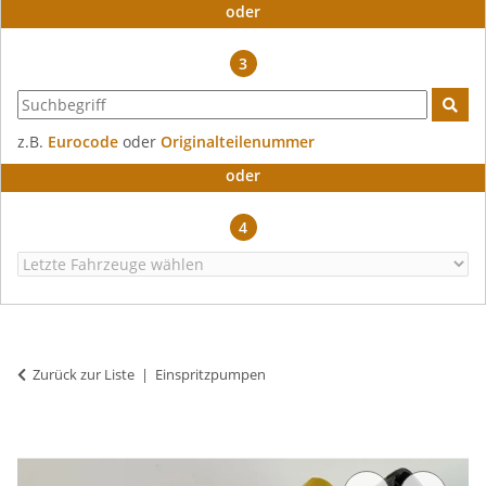
oder
3
z.B.
Eurocode
oder
Originalteilenummer
oder
4
Zurück zur Liste
Einspritzpumpen