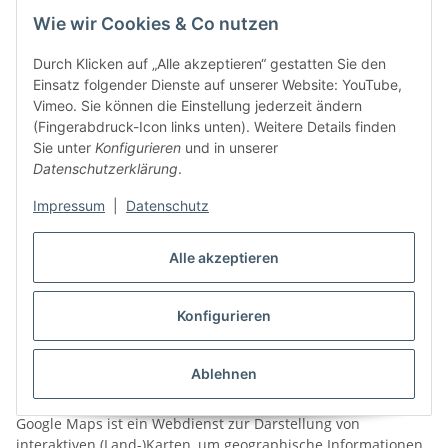
Wie wir Cookies & Co nutzen
Soweit rechtlich erforderlich, haben wir zur vorstehend
dargestellten Verarbeitung Ihrer Daten Ihre Einwilligung
Durch Klicken auf „Alle akzeptieren“ gestatten Sie den
gemäß Art. 6 Abs. 1 lit. a DSGVO eingeholt. Sie können Ihre
Einsatz folgender Dienste auf unserer Website: YouTube,
erteilte Einwilligung jederzeit mit Wirkung für die Zukunft
Vimeo. Sie können die Einstellung jederzeit ändern
widerrufen. Um Ihren Widerruf auszuüben, befolgen Sie bitte
(Fingerabdruck-Icon links unten). Weitere Details finden
die vorstehend geschilderte Möglichkeit zur Vornahme eines
Sie unter
Konfigurieren
und in unserer
Widerspruchs.
Datenschutzerklärung
.
Für die Übermittlung von Daten in die USA beruft sich der
Impressum
|
Datenschutz
Anbieter auf Standardvertragsklauseln der Europäischen
Kommission, welche die Einhaltung des europäischen
Datenschutzniveaus sicherzustellen sollen.
Alle akzeptieren
11.2
Google Maps
Konfigurieren
Diese Webseite nutzt einen Online-Kartendienst des
folgenden Anbieters: Google Maps (API) von Google Ireland
Limited, Gordon House, 4 Barrow St, Dublin, D04 E5W5, Irland
Ablehnen
(“Google”).
Google Maps ist ein Webdienst zur Darstellung von
interaktiven (Land-)Karten, um geographische Informationen