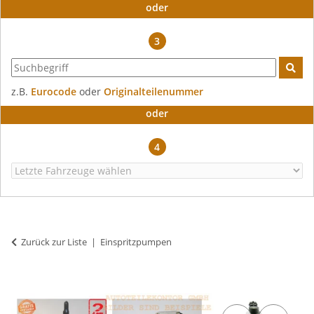
oder
3
z.B.
Eurocode
oder
Originalteilenummer
oder
4
Zurück zur Liste
Einspritzpumpen