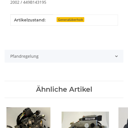
2002 / 449B143195
Produkteigenschaft
Wert
Artikelzustand:
Generalüberholt
Pfandregelung
Ähnliche Artikel