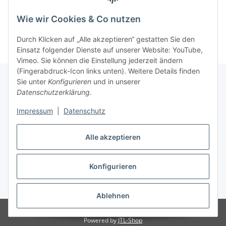
Begleitschreiben für Rücksendungen
Infotext für Einbau, Rückversand von Einspritzpumpen
Wie wir Cookies & Co nutzen
Reklamationsformular
Durch Klicken auf „Alle akzeptieren“ gestatten Sie den
Einsatz folgender Dienste auf unserer Website: YouTube,
Vimeo. Sie können die Einstellung jederzeit ändern
(Fingerabdruck-Icon links unten). Weitere Details finden
Sie unter
Konfigurieren
und in unserer
Datenschutzerklärung
.
Informationen
Impressum
|
Datenschutz
Gesetzliche Informationen
Alle akzeptieren
Konfigurieren
Vertrag widerrufen
* Alle Preise inkl. gesetzlicher USt.
Ablehnen
© Autoteilekontor GmbH
Powered by
JTL-Shop