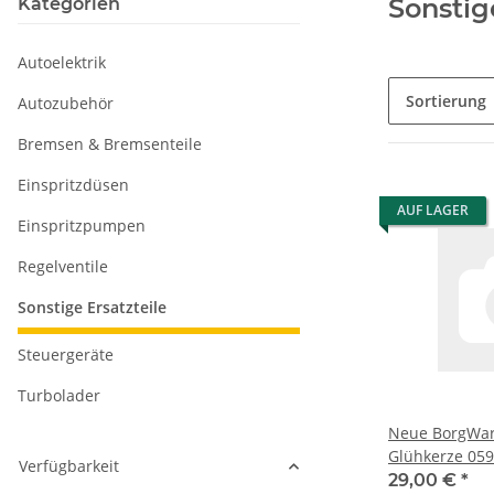
Sonstig
Kategorien
Autoelektrik
Sortierung
Autozubehör
Bremsen & Bremsenteile
Einspritzdüsen
AUF LAGER
Einspritzpumpen
Regelventile
Sonstige Ersatzteile
Steuergeräte
Turbolader
Neue BorgWar
Glühkerze 059
Verfügbarkeit
& VW 0103110
29,00 €
*