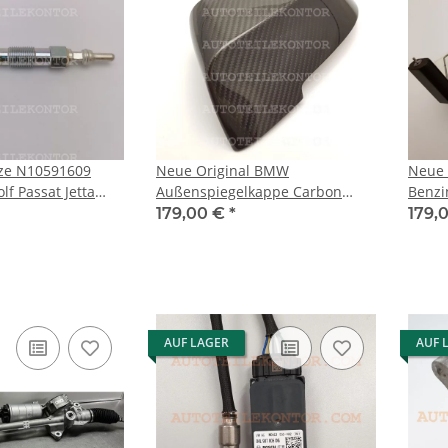
ze N10591609
Neue Original BMW
Neue 
f Passat Jetta
Außenspiegelkappe Carbon
Benzi
.9TDI BEW BHW
links M Alpina für BMW 5er 6er
BMW X
179,00 €
*
179,
7er
AUF LAGER
AUF 