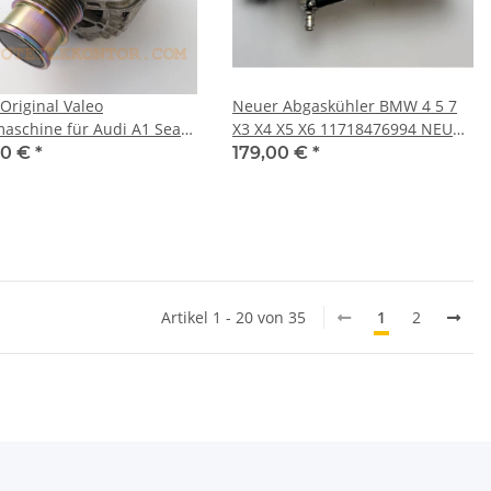
Original Valeo
Neuer Abgaskühler BMW 4 5 7
maschine für Audi A1 Seat
X3 X4 X5 X6 11718476994 NEU
 Skoda Fabia VW Caddy Golf
Original AGR
00 €
*
179,00 €
*
Artikel 1 - 20 von 35
1
2