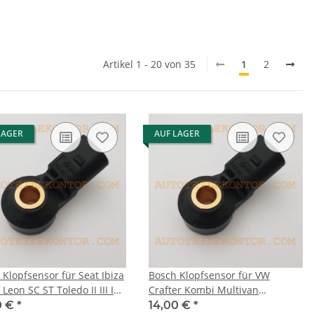
Artikel 1 - 20 von 35
1
2
LAGER
AUF LAGER
 Klopfsensor für Seat Ibiza
Bosch Klopfsensor für VW
 V Leon SC ST Toledo II III IV
Crafter Kombi Multivan
Transporter T5 T6 Virtus
0 €
*
14,00 €
*