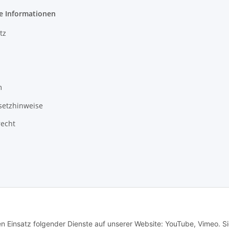
e Informationen
tz
m
setzhinweise
recht
© Autoteilekontor GmbH
en Einsatz folgender Dienste auf unserer Website: YouTube, Vimeo. S