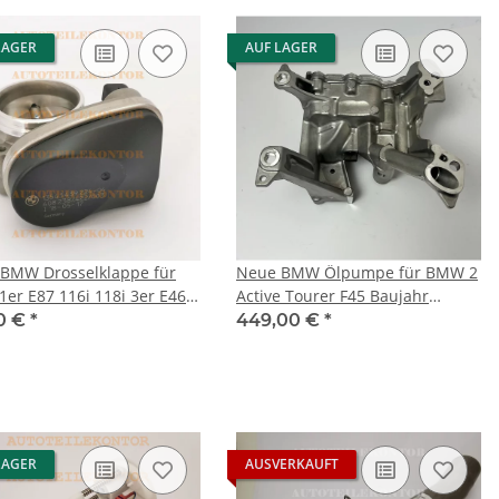
LAGER
AUF LAGER
BMW Drosselklappe für
Neue BMW Ölpumpe für BMW 2
er E87 116i 118i 3er E46
Active Tourer F45 Baujahr
91 316i 318i
11.2013 bis 10.2021 218d 150PS
0 €
*
449,00 €
*
LAGER
AUSVERKAUFT