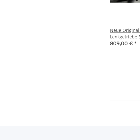
Neue Origina
Lenkgetriebe 
BMW 3er G20 
809,00 €
*
G22 und