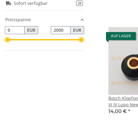
Sofort verfügbar
Artikel gefunden
29
Preisspanne
EUR
EUR
AUF LAGER
Bosch Klopfse
III IV Lupo New
PassatCC
14,00 €
*