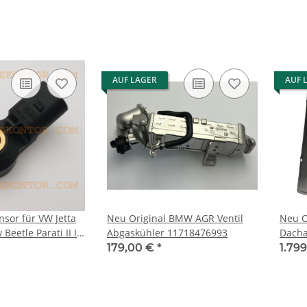
AUF LAGER
AUF 
nsor für VW Jetta
Neu Original BMW AGR Ventil
Neu O
 Beetle Parati II IV
Abgaskühler 11718476993
Dacha
Coupe
179,00 €
*
1.79