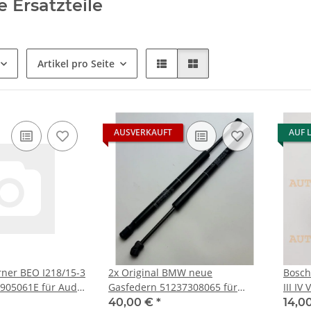
e Ersatzteile
Artikel pro Seite
AUSVERKAUFT
AUF 
ner BEO I218/15-3
2x Original BMW neue
Bosch
905061E für Audi
Gasfedern 51237308065 für
III IV
105
BMW X5 F15 F85 X6 F16 F86
Mii
40,00 €
*
14,0