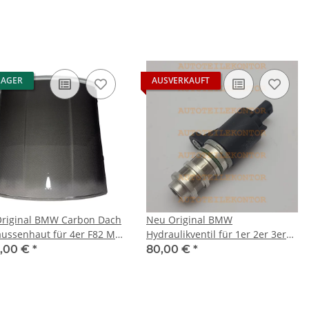
LAGER
AUSVERKAUFT
riginal BMW Carbon Dach
Neu Original BMW
ussenhaut für 4er F82 M4
Hydraulikventil für 1er 2er 3er
 3R91/S55
4er 5er 6er 7er X1 X3 X5 X6 Z4
9,00 €
*
80,00 €
*