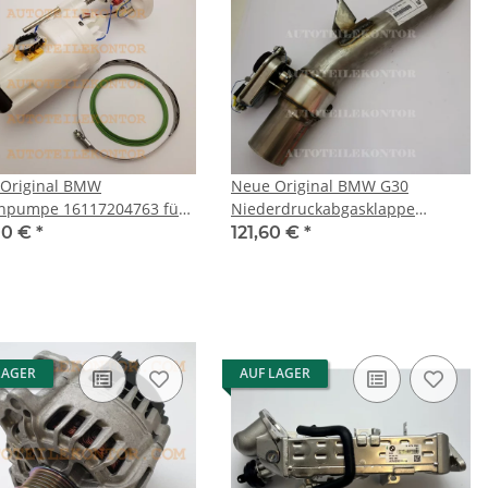
Original BMW
Neue Original BMW G30
npumpe 16117204763 für
Niederdruckabgasklappe
3 X4 X5 X6
18308589114 für BMW 5er G30
00 €
*
121,60 €
*
520d
LAGER
AUF LAGER