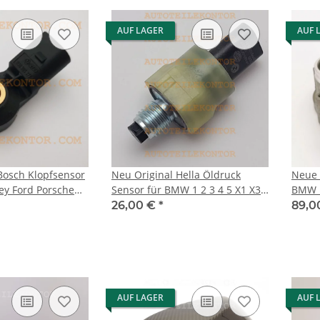
AUF LAGER
AUF 
Bosch Klopfsensor
Neu Original Hella Öldruck
Neue 
ley Ford Porsche
Sensor für BMW 1 2 3 4 5 X1 X3
BMW 1
 VW
X4 X5 Z4 Volvo, Ford
E90 E
26,00 €
*
89,0
AUF LAGER
AUF 