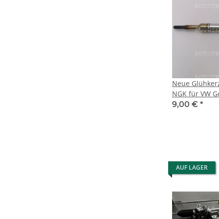
Neue Glühker
NGK für VW Gol
New Beetle 1
9,00 €
*
AUF LAGER