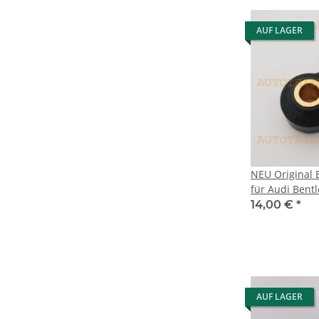
AUF LAGER
NEU Original 
für Audi Bent
Seat Skoda &
14,00 €
*
AUF LAGER