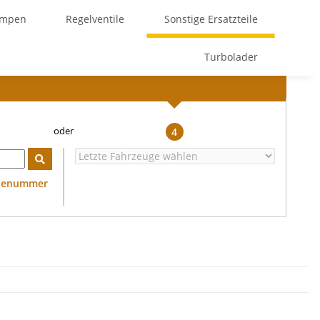
umpen
Regelventile
Sonstige Ersatzteile
Turbolader
4
ilenummer