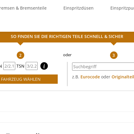
remsen & Bremsenteile
Einspritzdüsen
Einspritzp
SO FINDEN SIE DIE RICHTIGEN TEILE
SCHNELL & SICHER
2
3
N
TSN
i
z.B.
Eurocode
oder
Originalte
FAHRZEUG WÄHLEN