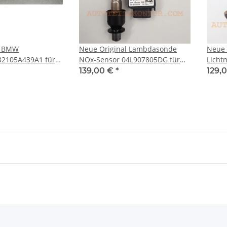
l BMW
Neue Original Lambdasonde
Neue 
32105A439A1 für
NOx-Sensor 04L907805DG für
Licht
G21 4er Coupe
VW Audi Seat Skoda
Ibiza
139,00 €
*
129,