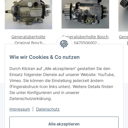
Generalüberholte
Generalüberholte Bosch
Gene
Original Bosch
0470506002
Einspritzpumpe
Einspritzpumpe für
0470
589,00 €
*
629,00 €
*
0470004005 für MG 2.0
AUDI - A4, A6, A8 2.5TDI
A6
Wie wir Cookies & Co nutzen
TD Rover 2.0 iDT
Quattro
Durch Klicken auf „Alle akzeptieren“ gestatten Sie den
Einsatz folgender Dienste auf unserer Website: YouTube,
Vimeo. Sie können die Einstellung jederzeit ändern
(Fingerabdruck-Icon links unten). Weitere Details finden
Sie unter
Konfigurieren
und in unserer
Datenschutzerklärung
.
Informationen
Impressum
|
Datenschutz
Gesetzliche Informationen
Alle akzeptieren