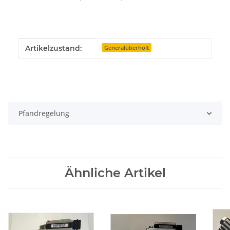
Produkteigenschaft
Wert
Artikelzustand:
Generalüberholt
Pfandregelung
Ähnliche Artikel