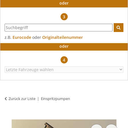
oder
3
z.B.
Eurocode
oder
Originalteilenummer
oder
4
Zurück zur Liste
Einspritzpumpen