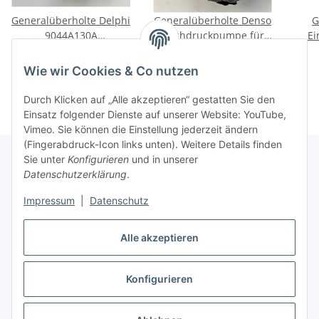
Generalüberholte Delphi
Generalüberholte Denso
G
9044A130A
Hochdruckpumpe für
Ei
Einspritzpumpe für Ford
Mazda 3 5 6 2.0 MZR-
Mer
269,00 €
*
269,00 €
*
MONDEO III 2.0 2.2
CD/CD/DI 143/110/140PS
C
Wie wir Cookies & Co nutzen
Transit 2.0 TDCi
Durch Klicken auf „Alle akzeptieren“ gestatten Sie den
Einsatz folgender Dienste auf unserer Website: YouTube,
Vimeo. Sie können die Einstellung jederzeit ändern
(Fingerabdruck-Icon links unten). Weitere Details finden
Sie unter
Konfigurieren
und in unserer
Datenschutzerklärung
.
Informationen
Impressum
|
Datenschutz
Gesetzliche Informationen
Alle akzeptieren
Konfigurieren
Vertrag widerrufen
* Alle Preise inkl. gesetzlicher USt.