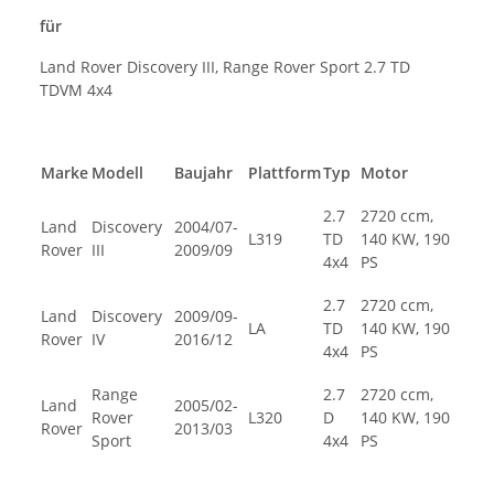
für
Land Rover Discovery III, Range Rover Sport 2.7 TD
TDVM 4x4
Marke
Modell
Baujahr
Plattform
Typ
Motor
2.7
2720 ccm,
Land
Discovery
2004/07-
L319
TD
140 KW, 190
Rover
III
2009/09
4x4
PS
2.7
2720 ccm,
Land
Discovery
2009/09-
LA
TD
140 KW, 190
Rover
IV
2016/12
4x4
PS
Range
2.7
2720 ccm,
Land
2005/02-
Rover
L320
D
140 KW, 190
Rover
2013/03
Sport
4x4
PS