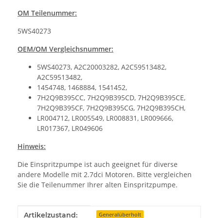
OM Teilenummer:
5WS40273
OEM/OM Vergleichsnummer:
5WS40273, A2C20003282, A2C59513482,
A2C59513482,
1454748, 1468884, 1541452,
7H2Q9B395CC, 7H2Q9B395CD, 7H2Q9B395CE,
7H2Q9B395CF, 7H2Q9B395CG, 7H2Q9B395CH,
LR004712, LR005549, LR008831, LR009666,
LR017367, LR049606
Hinweis:
Die Einspritzpumpe ist auch geeignet für diverse
andere Modelle mit 2.7dci Motoren. Bitte vergleichen
Sie die Teilenummer Ihrer alten Einspritzpumpe.
Produkteigenschaft
Wert
Artikelzustand:
Generalüberholt