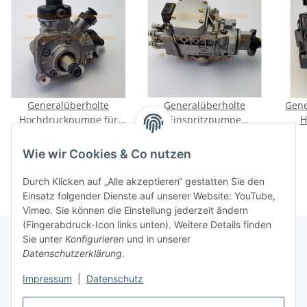
Generalüberholte
Generalüberholte
Gener
Hochdruckpumpe für
Einspritzpumpe
H
BMW 125d 225d 325d
0460404968 für Ford
04
269,00 €
*
319,00 €
*
425d 525d X1 X5 25d ab
Galaxy VW Sharan Seat
TGL
Wie wir Cookies & Co nutzen
Bj 2009 155/160kW
Alhambra 1.9TDI 110PS
Durch Klicken auf „Alle akzeptieren“ gestatten Sie den
Einsatz folgender Dienste auf unserer Website: YouTube,
Vimeo. Sie können die Einstellung jederzeit ändern
(Fingerabdruck-Icon links unten). Weitere Details finden
Sie unter
Konfigurieren
und in unserer
Datenschutzerklärung
.
Informationen
Impressum
|
Datenschutz
Gesetzliche Informationen