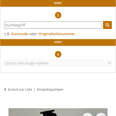
oder
3
z.B.
Eurocode
oder
Originalteilenummer
oder
4
Zurück zur Liste
Einspritzpumpen