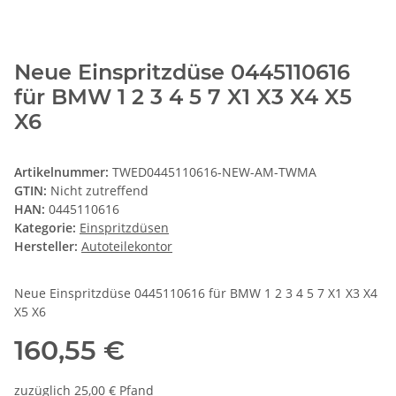
Neue Einspritzdüse 0445110616
für BMW 1 2 3 4 5 7 X1 X3 X4 X5
X6
Artikelnummer:
TWED0445110616-NEW-AM-TWMA
GTIN:
Nicht zutreffend
HAN:
0445110616
Kategorie:
Einspritzdüsen
Hersteller:
Autoteilekontor
Neue Einspritzdüse 0445110616 für BMW 1 2 3 4 5 7 X1 X3 X4
X5 X6
160,55 €
zuzüglich 25,00 € Pfand