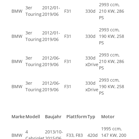
2993 ccm,
3er
2012/01-
BMW
F31
330d
210 KW, 286
Touring
2019/06
PS
2993 ccm,
3er
2012/01-
BMW
F31
330d
190 KW, 258
Touring
2019/06
PS
2993 ccm,
3er
2012/06-
330d
BMW
F31
210 KW, 286
Touring
2019/06
xDrive
PS
2993 ccm,
3er
2012/06-
330d
BMW
F31
190 KW, 258
Touring
2019/06
xDrive
PS
Marke
Modell
Baujahr
Plattform
Typ
Motor
1995 ccm,
4
2013/10-
BMW
F33, F83
420d
147 KW, 200
Cabriolet
2015/06