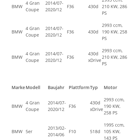
4 Gran
2014/07-
BMW
F36
430d
210 KW, 286
Coupe
2020/12
PS
2993 ccm,
4 Gran
2014/07-
BMW
F36
430d
190 KW, 258
Coupe
2020/12
PS
2993 ccm,
4 Gran
2014/07-
430d
BMW
F36
210 KW, 286
Coupe
2020/12
xDrive
PS
Marke
Modell
Baujahr
Plattform
Typ
Motor
2993 ccm,
4 Gran
2014/07-
430d
BMW
F36
190 KW,
Coupe
2020/12
xDrive
258 PS
1995 ccm,
2013/02-
BMW
5er
F10
518d
105 KW,
2014/06
143 PS