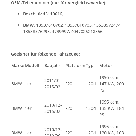
OEM-Teilenummer (nur für Vergleichszwecke):
Bosch, 0445110616,
BMW,
13537810702, 13537810703, 13538572474,
13538576298, 4739997, 4047025218856
Geeignet für folgende Fahrzeuge:
Marke
Modell
Baujahr
Plattform
Typ
Motor
1995 ccm,
2011/01-
BMW
1er
F20
120d
147 KW, 200
2015/02
PS
1995 ccm,
2010/12-
BMW
1er
F20
120d
135 KW, 184
2015/02
PS
1995 ccm,
2010/12-
BMW
1er
F20
120d
120 KW, 163
2019/06