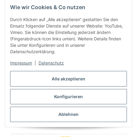
2014/08-
BMW
X6
F16, F86
xDrive30d
204 KW,
Wie wir Cookies & Co nutzen
2019/07
277 PS
Durch Klicken auf „Alle akzeptieren“ gestatten Sie den
2993 ccm,
Einsatz folgender Dienste auf unserer Website: YouTube,
2014/08-
BMW
X6
F16, F86
xDrive30d
190 KW,
Vimeo. Sie können die Einstellung jederzeit ändern
2019/07
258 PS
(Fingerabdruck-Icon links unten). Weitere Details finden
Sie unter
Konfigurieren
und in unserer
2993 ccm,
2014/12-
Datenschutzerklärung
.
BMW
X6
F16, F86
xDrive30d
183 KW,
2019/07
249 PS
Impressum
|
Datenschutz
2993 ccm,
2014/08-
Alle akzeptieren
BMW
X6
F16, F86
xDrive30d
155 KW,
2019/07
211 PS
Konfigurieren
Ablehnen