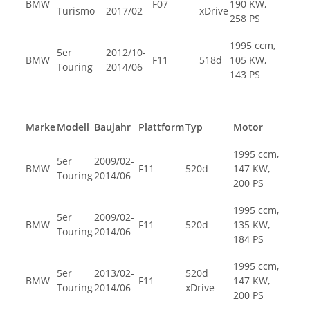
BMW
F07
190 KW,
Turismo
2017/02
xDrive
258 PS
1995 ccm,
5er
2012/10-
BMW
F11
518d
105 KW,
Touring
2014/06
143 PS
Marke
Modell
Baujahr
Plattform
Typ
Motor
1995 ccm,
5er
2009/02-
BMW
F11
520d
147 KW,
Touring
2014/06
200 PS
1995 ccm,
5er
2009/02-
BMW
F11
520d
135 KW,
Touring
2014/06
184 PS
1995 ccm,
5er
2013/02-
520d
BMW
F11
147 KW,
Touring
2014/06
xDrive
200 PS