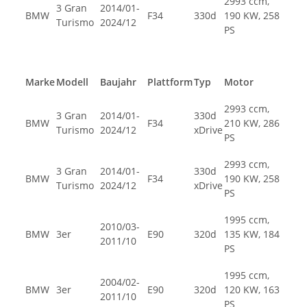
2993 ccm,
3 Gran
2014/01-
BMW
F34
330d
190 KW, 258
Turismo
2024/12
PS
Marke
Modell
Baujahr
Plattform
Typ
Motor
2993 ccm,
3 Gran
2014/01-
330d
BMW
F34
210 KW, 286
Turismo
2024/12
xDrive
PS
2993 ccm,
3 Gran
2014/01-
330d
BMW
F34
190 KW, 258
Turismo
2024/12
xDrive
PS
1995 ccm,
2010/03-
BMW
3er
E90
320d
135 KW, 184
2011/10
PS
1995 ccm,
2004/02-
BMW
3er
E90
320d
120 KW, 163
2011/10
PS