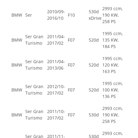
2993 ccm,
2010/09-
530d
BMW
5er
F10
190 KW,
2016/10
xDrive
258 PS
1995 ccm,
5er Gran
2011/04-
BMW
F07
520d
135 KW,
Turismo
2017/02
184 PS
1995 ccm,
5er Gran
2011/04-
BMW
F07
520d
120 KW,
Turismo
2013/06
163 PS
1995 ccm,
5er Gran
2012/10-
BMW
F07
520d
100 KW,
Turismo
2017/02
136 PS
2993 ccm,
5er Gran
2011/10-
BMW
F07
530d
190 KW,
Turismo
2017/02
258 PS
2993 ccm,
5er Gran
2011/11-
530d