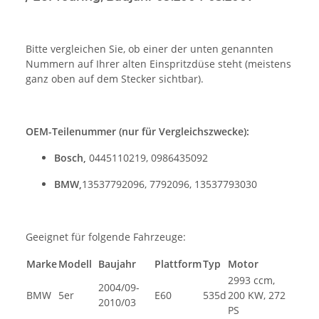
Bitte vergleichen Sie, ob einer der unten genannten
Nummern auf Ihrer alten Einspritzdüse steht (meistens
ganz oben auf dem Stecker sichtbar).
OEM-Teilenummer (nur für Vergleichszwecke):
Bosch,
0445110219, 0986435092
BMW,
13537792096, 7792096, 13537793030
Geeignet für folgende Fahrzeuge:
Marke
Modell
Baujahr
Plattform
Typ
Motor
2993 ccm,
2004/09-
BMW
5er
E60
535d
200 KW, 272
2010/03
PS