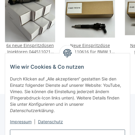
6x neue Einspritzdüsen
Neue Einspritzdüse
Ne
Injektoren 0445110219
0445110616 für BMW 1 2
für BMW 535d E60 E61
3 4 5 7 X1 X3 X4 X5 X6
Me
809,00 €
*
160,55 €
*
Touring
C22
Wie wir Cookies & Co nutzen
Durch Klicken auf „Alle akzeptieren“ gestatten Sie den
Einsatz folgender Dienste auf unserer Website: YouTube,
Vimeo. Sie können die Einstellung jederzeit ändern
(Fingerabdruck-Icon links unten). Weitere Details finden
Sie unter
Konfigurieren
und in unserer
Datenschutzerklärung
.
Informationen
Impressum
|
Datenschutz
Gesetzliche Informationen