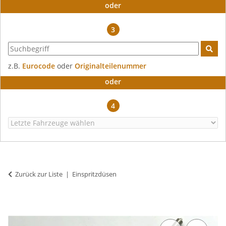
oder
3
z.B.
Eurocode
oder
Originalteilenummer
oder
4
Zurück zur Liste
Einspritzdüsen