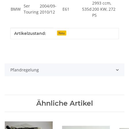
2993 ccm,
5er
2004/09-
BMW
E61
535d
200 KW, 272
Touring
2010/12
PS
Produkteigenschaft
Wert
Artikelzustand:
Neu
Pfandregelung
Ähnliche Artikel