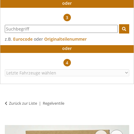
oder
3
z.B.
Eurocode
oder
Originalteilenummer
oder
4
Zurück zur Liste
Regelventile