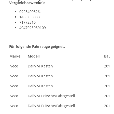
Vergleichszwecke):
0928400826,
1465ZS0033,
71772310,
4047025039109
Für folgende Fahrzeuge geignet:
Marke
Modell
Bauja
Iveco
Daily VI Kasten
2014/
Iveco
Daily VI Kasten
2014/
Iveco
Daily VI Kasten
2014/
Iveco
Daily VI Pritsche/Fahrgestell
2014/
Iveco
Daily VI Pritsche/Fahrgestell
2014/