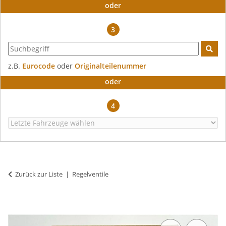
oder
3
z.B.
Eurocode
oder
Originalteilenummer
oder
4
Zurück zur Liste
Regelventile