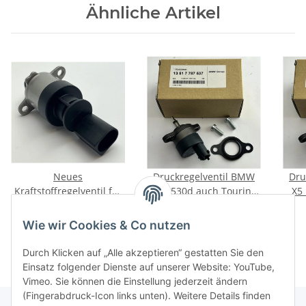
Ähnliche Artikel
Neues
Druckregelventil BMW
Dru
Kraftstoffregelventil für
E39 530d auch Touring
X5 
BMW 1er 3er 4er 5er 6er
neu original Bosch
44,00 €
*
80,00 €
*
7er X1 X3 X5 X6
0281002480
Wie wir Cookies & Co nutzen
Durch Klicken auf „Alle akzeptieren“ gestatten Sie den
Einsatz folgender Dienste auf unserer Website: YouTube,
Vimeo. Sie können die Einstellung jederzeit ändern
(Fingerabdruck-Icon links unten). Weitere Details finden