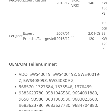
Peugeot
Expert Kasten
VF3U,
2016/12
140
KW,
VF3X
136
PS
1997
ccm,
Expert
2007/01-
2.0 HDi
88
Peugeot
--
Pritsche/Fahrgestell
2016/12
120
KW,
120
PS
OEM/OM Teilenummer:
VDO, 5WS40019, 5WS40019Z, 5WS40019-
Z, 5WS40809Z, 5WS40809-Z,
968570, 1327584, 1373546, 1376439,
9383623780, 9581945580, 9654091880,
9658193980, 9681900980, 9683023580,
9683623780, 9683627780, 9684704880,