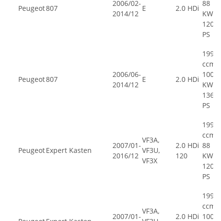
2006/02-
88
Peugeot
807
E
2.0 HDi
2014/12
KW,
120
PS
1997
ccm,
2006/06-
100
Peugeot
807
E
2.0 HDi
2014/12
KW,
136
PS
1997
ccm,
VF3A,
2007/01-
2.0 HDi
88
Peugeot
Expert Kasten
VF3U,
2016/12
120
KW,
VF3X
120
PS
1997
ccm,
VF3A,
2007/01-
2.0 HDi
100