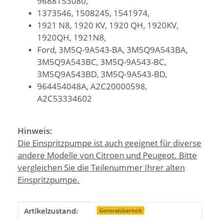
9688153080,
1373546, 1508245, 1541974,
1921 N8, 1920 KV, 1920 QH, 1920KV,
1920QH, 1921N8,
Ford, 3M5Q-9A543-BA, 3M5Q9A543BA,
3M5Q9A543BC, 3M5Q-9A543-BC,
3M5Q9A543BD, 3M5Q-9A543-BD,
964454048A, A2C20000598,
A2C53334602
Hinweis:
Die Einspritzpumpe ist auch geeignet für diverse
andere Modelle von Citroen und Peugeot. Bitte
vergleichen Sie die Teilenummer Ihrer alten
Einspritzpumpe.
Produkteigenschaft
Wert
Artikelzustand:
Generalüberholt