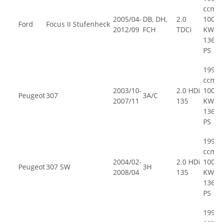
ccm,
2005/04-
DB, DH,
2.0
100
Ford
Focus II Stufenheck
2012/09
FCH
TDCi
KW,
136
PS
1997
ccm,
2003/10-
2.0 HDi
100
Peugeot
307
3A/C
2007/11
135
KW,
136
PS
1997
ccm,
2004/02-
2.0 HDi
100
Peugeot
307 SW
3H
2008/04
135
KW,
136
PS
1997