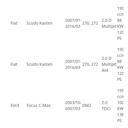
1997
ccm,
2007/01-
2.0 D
88
Fiat
Scudo Kasten
270, 272
2016/03
MultiJet
KW,
120
PS
1997
ccm,
2.0 D
2007/01-
88
Fiat
Scudo Kasten
270, 272
MultiJet
2016/03
KW,
4x4
120
PS
1997
ccm,
2003/10-
2.0
100
Ford
Focus C-Max
DM2
2007/03
TDCi
KW,
136
PS