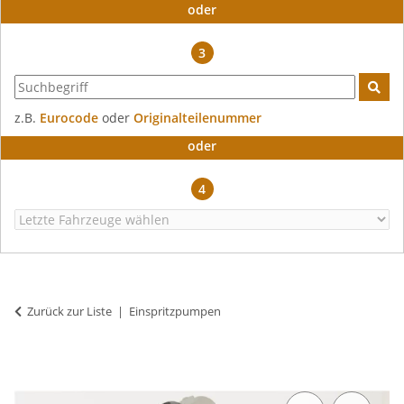
oder
3
z.B.
Eurocode
oder
Originalteilenummer
oder
4
Zurück zur Liste
Einspritzpumpen