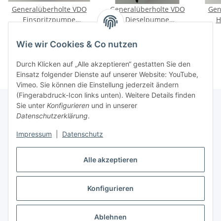
Generalüberholte VDO
Generalüberholte VDO
Gen
Einspritzpumpe
Dieselpumpe
H
5WS40019 für Peugeot
5WS40809Z für Citroen
5WS
309,00 €
*
309,00 €
*
807 2.0 HDi 88/100KW
C5 II 2.0 HDi 2004-2019
2.0
Wie wir Cookies & Co nutzen
120/136PS
100kW 136PS
Durch Klicken auf „Alle akzeptieren“ gestatten Sie den
Einsatz folgender Dienste auf unserer Website: YouTube,
Vimeo. Sie können die Einstellung jederzeit ändern
(Fingerabdruck-Icon links unten). Weitere Details finden
Sie unter
Konfigurieren
und in unserer
Datenschutzerklärung
.
Informationen
Impressum
|
Datenschutz
Gesetzliche Informationen
Alle akzeptieren
Konfigurieren
Vertrag widerrufen
* Alle Preise inkl. gesetzlicher USt.
Ablehnen