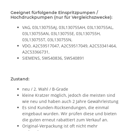
Geeignet fürfolgende Einspritzpumpen /
Hochdruckpumpen (nur für Vergleichszwecke):
VAG, 03L130755AJ, 03L130755AH, 03L130755AL,
03L130755AN, 03L130755E, 03L130755H,
03L130755T, 03L130755N,
VDO, A2C59517047, A2C59517049, A2C53341464,
A2C53366731,
SIEMENS, 5WS40836, 5WS40891
Zustand:
neu / 2. Wahl / B-Grade
kleine Kratzer möglich, jedoch die meisten sind
wie neu und haben auch 2 Jahre Gewährleistung
Es sind Kunden-Rücksendungen, die einmal
eingebaut wurden. Wir prüfen diese und bieten
die guten erneut rabattiert zum Verkauf an.
Original-Verpackung ist oft nicht mehr