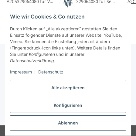
A2C5329064080 für VW
A2C5329064080 für Seat
A2C
Skoda Seat Audi 1.6TDI
Leon, Ibiza IV 1.6TDI
Pass
90,00 €
*
90,00 €
*
Wie wir Cookies & Co nutzen
Durch Klicken auf „Alle akzeptieren“ gestatten Sie den
Einsatz folgender Dienste auf unserer Website: YouTube,
Vimeo. Sie können die Einstellung jederzeit ändern
(Fingerabdruck-Icon links unten). Weitere Details finden
Sie unter
Konfigurieren
und in unserer
Datenschutzerklärung
.
Informationen
Impressum
|
Datenschutz
Gesetzliche Informationen
Alle akzeptieren
Konfigurieren
Vertrag widerrufen
* Alle Preise inkl. gesetzlicher USt.
Ablehnen
© Autoteilekontor GmbH