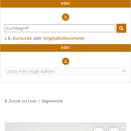
oder
3
z.B.
Eurocode
oder
Originalteilenummer
oder
4
Zurück zur Liste
Regelventile