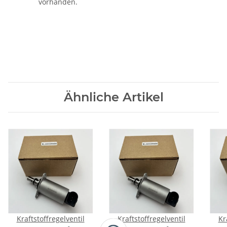
vorhanden.
Ähnliche Artikel
Kraftstoffregelventil
Kraftstoffregelventil
Kr