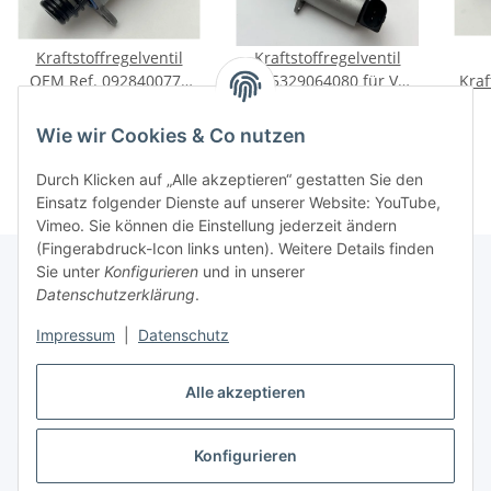
Kraftstoffregelventil
Kraftstoffregelventil
OEM Ref. 0928400779
A2C5329064080 für VW
Kraf
für Citroen, Peugeot,
Skoda Seat Audi 1.6TDI
BMW 
80,00 €
*
90,00 €
*
Honda, Opel
Wie wir Cookies & Co nutzen
Durch Klicken auf „Alle akzeptieren“ gestatten Sie den
Einsatz folgender Dienste auf unserer Website: YouTube,
Vimeo. Sie können die Einstellung jederzeit ändern
(Fingerabdruck-Icon links unten). Weitere Details finden
Sie unter
Konfigurieren
und in unserer
Datenschutzerklärung
.
Informationen
Impressum
|
Datenschutz
Gesetzliche Informationen
Alle akzeptieren
Konfigurieren
Vertrag widerrufen