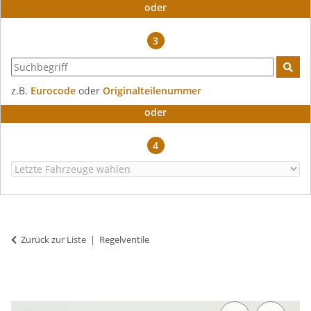
oder
3
z.B.
Eurocode
oder
Originalteilenummer
oder
4
Zurück zur Liste
Regelventile