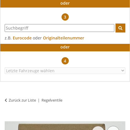
oder
3
z.B.
Eurocode
oder
Originalteilenummer
oder
4
Zurück zur Liste
Regelventile