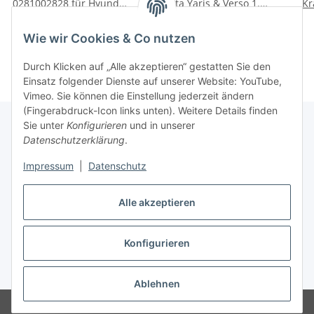
0281002828 für Hyundai
Toyota Yaris & Verso 1.4
Kr
ix55 KIA Borrego 3.0
D-4D 75 PS 2000-2005
A2C
71,00 €
*
51,00 €
*
CRDi
09284006
Sko
Wie wir Cookies & Co nutzen
Durch Klicken auf „Alle akzeptieren“ gestatten Sie den
Einsatz folgender Dienste auf unserer Website: YouTube,
Vimeo. Sie können die Einstellung jederzeit ändern
(Fingerabdruck-Icon links unten). Weitere Details finden
Sie unter
Konfigurieren
und in unserer
Datenschutzerklärung
.
Informationen
Impressum
|
Datenschutz
Gesetzliche Informationen
Alle akzeptieren
Konfigurieren
Vertrag widerrufen
* Alle Preise inkl. gesetzlicher USt.
Ablehnen
© Autoteilekontor GmbH