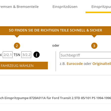
remsen & Bremsenteile
Einspritzdüsen
Einspritzp
SO FINDEN SIE DIE RICHTIGEN TEILE
SCHNELL & SICHER
2
3
N
TSN
i
z.B.
Eurocode
oder
Originalte
FAHRZEUG WÄHLEN
ch Einspritzpumpe 8720A011A für Ford Transit 2.5TD 85/101 PS 1994-1996