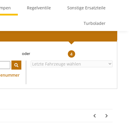
umpen
Regelventile
Sonstige Ersatzteile
Turbolader
4
ilenummer