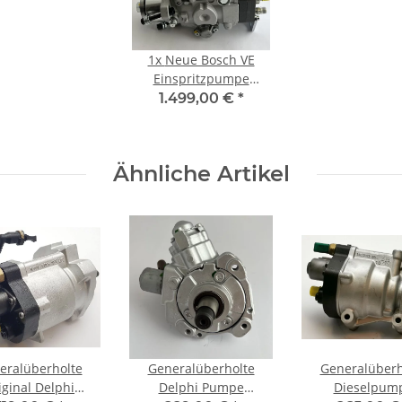
1x
Neue Bosch VE
Einspritzpumpe
8720A011A für Ford
1.499,00 €
*
Transit mit EPIC
Ähnliche Artikel
eralüberholte
Generalüberholte
Generalüberh
iginal Delphi
Delphi Pumpe
Dieselpum