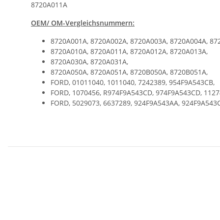
8720A011A
OEM/ OM-Vergleichsnummern:
8720A001A, 8720A002A, 8720A003A, 8720A004A, 87
8720A010A, 8720A011A, 8720A012A, 8720A013A,
8720A030A, 8720A031A,
8720A050A, 8720A051A, 8720B050A, 8720B051A,
FORD, 01011040, 1011040, 7242389, 954F9A543CB,
FORD, 1070456, R974F9A543CD, 974F9A543CD, 1127
FORD, 5029073, 6637289, 924F9A543AA, 924F9A543