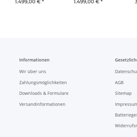
8720A030A 8720A031A
8720A011A für Ford
Ei
1.499,00 €
*
1.499,00 €
*
für Ford Transit mit
Transit mit EPIC
R
EPIC
R904
Hyu
Informationen
Gesetzlich
Wir über uns
Datenschu
Zahlungsmöglichkeiten
AGB
Downloads & Formulare
Sitemap
Versandinformationen
Impressu
Batteriege
Widerrufs