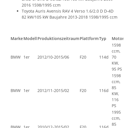
2016 1598/1995 ccm
Toyota Auris Avensis RAV 4 Verso 1.6/2.0 D D-4D
82 kW/105 kW Baujahre 2013-2018 1598/1995 ccm
Marke
Modell
Produktionszeitraum
Plattform
Typ
Motor
1598
ccm,
BMW
1er
2012/10-2015/06
F20
114d
70
KW,
95 PS
1598
ccm,
85
BMW
1er
2012/11-2015/02
F20
116d
KW,
116
PS
1995
ccm,
85
BMW
1er
2010/12-2015/02
F20
116d