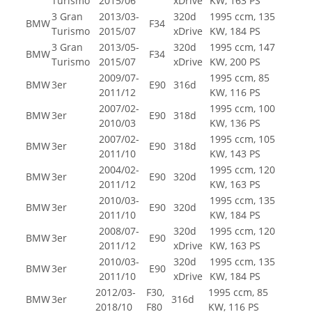
Turismo
2015/06
xDrive
KW, 163 PS
3 Gran
2013/03-
320d
1995 ccm, 135
BMW
F34
Turismo
2015/07
xDrive
KW, 184 PS
3 Gran
2013/05-
320d
1995 ccm, 147
BMW
F34
Turismo
2015/07
xDrive
KW, 200 PS
2009/07-
1995 ccm, 85
BMW
3er
E90
316d
2011/12
KW, 116 PS
2007/02-
1995 ccm, 100
BMW
3er
E90
318d
2010/03
KW, 136 PS
2007/02-
1995 ccm, 105
BMW
3er
E90
318d
2011/10
KW, 143 PS
2004/02-
1995 ccm, 120
BMW
3er
E90
320d
2011/12
KW, 163 PS
2010/03-
1995 ccm, 135
BMW
3er
E90
320d
2011/10
KW, 184 PS
2008/07-
320d
1995 ccm, 120
BMW
3er
E90
2011/12
xDrive
KW, 163 PS
2010/03-
320d
1995 ccm, 135
BMW
3er
E90
2011/10
xDrive
KW, 184 PS
2012/03-
F30,
1995 ccm, 85
BMW
3er
316d
2018/10
F80
KW, 116 PS