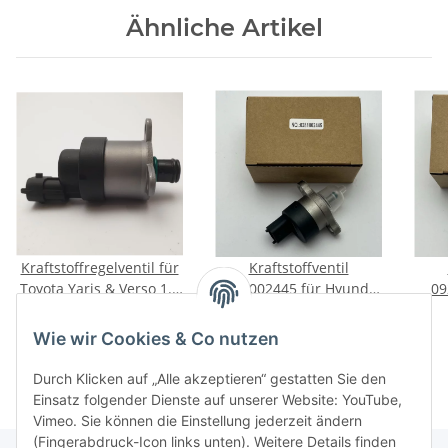
Ähnliche Artikel
Kraftstoffregelventil für
Kraftstoffventil
Toyota Yaris & Verso 1.4
0281002445 für Hyundai
09
D-4D 75 PS 2000-2005
Matrix Santa Fé Kia
Rom
51,00 €
*
68,00 €
*
09284006
Carens 2.0 CRDi
Du
Wie wir Cookies & Co nutzen
Durch Klicken auf „Alle akzeptieren“ gestatten Sie den
Einsatz folgender Dienste auf unserer Website: YouTube,
Vimeo. Sie können die Einstellung jederzeit ändern
(Fingerabdruck-Icon links unten). Weitere Details finden