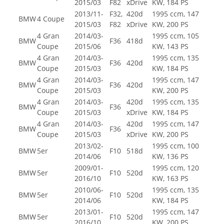
2015/03
F82
xDrive
KW, 184 PS
2013/11-
F32,
420d
1995 ccm, 147
BMW
4 Coupe
2015/03
F82
xDrive
KW, 200 PS
4 Gran
2014/03-
1995 ccm, 105
BMW
F36
418d
Coupe
2015/06
KW, 143 PS
4 Gran
2014/03-
1995 ccm, 135
BMW
F36
420d
Coupe
2015/03
KW, 184 PS
4 Gran
2014/03-
1995 ccm, 147
BMW
F36
420d
Coupe
2015/03
KW, 200 PS
4 Gran
2014/03-
420d
1995 ccm, 135
BMW
F36
Coupe
2015/03
xDrive
KW, 184 PS
4 Gran
2014/03-
420d
1995 ccm, 147
BMW
F36
Coupe
2015/03
xDrive
KW, 200 PS
2013/02-
1995 ccm, 100
BMW
5er
F10
518d
2014/06
KW, 136 PS
2009/01-
1995 ccm, 120
BMW
5er
F10
520d
2016/10
KW, 163 PS
2010/06-
1995 ccm, 135
BMW
5er
F10
520d
2014/06
KW, 184 PS
2013/01-
1995 ccm, 147
BMW
5er
F10
520d
2016/10
KW, 200 PS