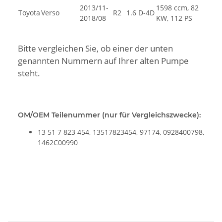
2013/11-
1598 ccm, 82
Toyota
Verso
R2
1.6 D-4D
2018/08
KW, 112 PS
Bitte vergleichen Sie, ob einer der unten
genannten Nummern auf Ihrer alten Pumpe
steht.
OM/OEM Teilenummer (nur für Vergleichszwecke):
13 51 7 823 454, 13517823454, 97174, 0928400798,
1462C00990