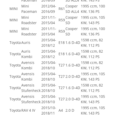
Paceman
2016/09
SD ALL4
KW, 143 PS
Mini
2012/04-
Cooper
1995 ccm, 100
MINI
R61
Paceman
2016/09
SD ALL4
KW, 136 PS
Mini
2011/11-
Cooper
1995 ccm, 105
MINI
R59
Roadster
2015/04
SD
KW, 143 PS
Mini
2011/11-
Cooper
1995 ccm, 100
MINI
R59
Roadster
2015/04
SD
KW, 136 PS
2015/04-
1598 ccm, 82
Toyota
Auris
E18
1.6 D-4D
2018/12
KW, 112 PS
Auris
2015/04-
1598 ccm, 82
Toyota
E18
1.6 D-4D
Kombi
2018/12
KW, 112 PS
Avensis
2015/04-
1598 ccm, 82
Toyota
T27
1.6 D-4D
Kombi
2018/10
KW, 112 PS
Avensis
2015/04-
1995 ccm, 105
Toyota
T27
2.0 D-4D
Kombi
2018/10
KW, 143 PS
Avensis
2015/04-
1598 ccm, 82
Toyota
T27
1.6 D-4D
Stufenheck
2018/10
KW, 112 PS
Avensis
2015/04-
1995 ccm, 105
Toyota
T27
2.0 D-4D
Stufenheck
2018/10
KW, 143 PS
2015/10-
1995 ccm, 105
Toyota
RAV 4 IV
A4
2.0 D
2018/11
KW, 143 PS