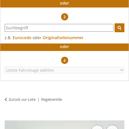
oder
3
z.B.
Eurocode
oder
Originalteilenummer
oder
4
Zurück zur Liste
Regelventile