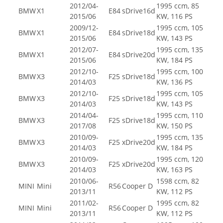
2012/04-
1995 ccm, 85
BMW
X1
E84
sDrive16d
2015/06
KW, 116 PS
2009/12-
1995 ccm, 105
BMW
X1
E84
sDrive18d
2015/06
KW, 143 PS
2012/07-
1995 ccm, 135
BMW
X1
E84
sDrive20d
2015/06
KW, 184 PS
2012/10-
1995 ccm, 100
BMW
X3
F25
sDrive18d
2014/03
KW, 136 PS
2012/10-
1995 ccm, 105
BMW
X3
F25
sDrive18d
2014/03
KW, 143 PS
2014/04-
1995 ccm, 110
BMW
X3
F25
sDrive18d
2017/08
KW, 150 PS
2010/09-
1995 ccm, 135
BMW
X3
F25
xDrive20d
2014/03
KW, 184 PS
2010/09-
1995 ccm, 120
BMW
X3
F25
xDrive20d
2014/03
KW, 163 PS
2010/06-
1598 ccm, 82
MINI
Mini
R56
Cooper D
2013/11
KW, 112 PS
2011/02-
1995 ccm, 82
MINI
Mini
R56
Cooper D
2013/11
KW, 112 PS