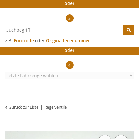
oder
3
z.B.
Eurocode
oder
Originalteilenummer
oder
4
Zurück zur Liste
Regelventile