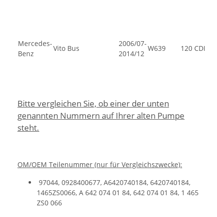
Mercedes-
2006/07-
Vito Bus
W639
120 CDI
Benz
2014/12
Bitte vergleichen Sie, ob einer der unten
genannten Nummern auf Ihrer alten Pumpe
steht.
OM/OEM Teilenummer (nur für Vergleichszwecke):
97044, 0928400677, A6420740184, 6420740184,
1465ZS0066, A 642 074 01 84, 642 074 01 84, 1 465
ZS0 066