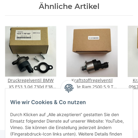
Ähnliche Artikel
Druckregelventil BMW
Kraftstoffregelventil
Kr
X5 E53 3.0d 730d E38
Dogde Ram 2500 5.9 TD
0967
Original Bosch
4x4 243 kW 330 PS Neu
Op
80,00 €
*
89,00 €
*
0281002480
Wie wir Cookies & Co nutzen
13517787537
Durch Klicken auf „Alle akzeptieren“ gestatten Sie den
Einsatz folgender Dienste auf unserer Website: YouTube,
Vimeo. Sie können die Einstellung jederzeit ändern
(Fingerabdruck-Icon links unten). Weitere Details finden