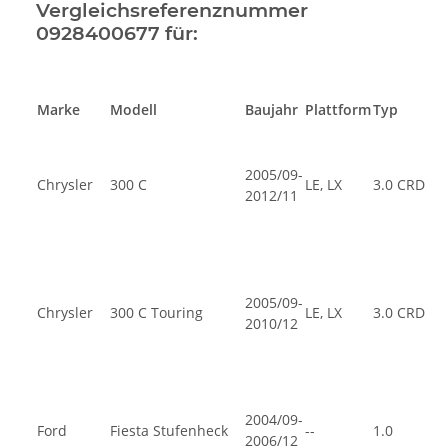
Vergleichsreferenznummer
0928400677 für:
Marke
Modell
Baujahr
Plattform
Typ
2005/09-
Chrysler
300 C
LE, LX
3.0 CRD
2012/11
2005/09-
Chrysler
300 C Touring
LE, LX
3.0 CRD
2010/12
2004/09-
Ford
Fiesta Stufenheck
--
1.0
2006/12