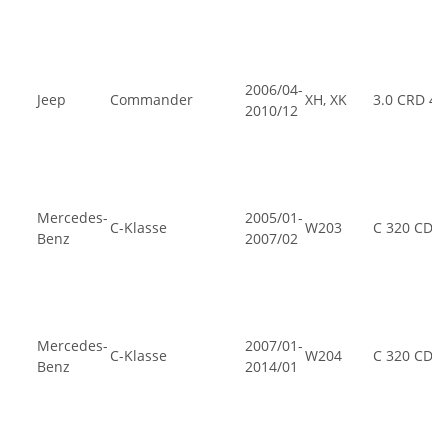
2006/04-
Jeep
Commander
XH, XK
3.0 CRD 4x
2010/12
Mercedes-
2005/01-
C-Klasse
W203
C 320 CDI
Benz
2007/02
Mercedes-
2007/01-
C-Klasse
W204
C 320 CDI
Benz
2014/01