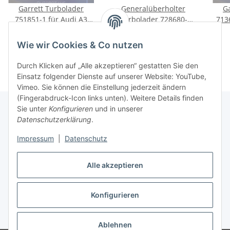
Garrett Turbolader
Generalüberholter
G
751851-1 für Audi A3
Turbolader 728680-
713
Seat Altea Skoda VW Golf
5015S für Ford Mondeo
Sea
229,00 €
*
199,00 €
*
1.9TDI
2.0TDCi
Wie wir Cookies & Co nutzen
Durch Klicken auf „Alle akzeptieren“ gestatten Sie den
Einsatz folgender Dienste auf unserer Website: YouTube,
Vimeo. Sie können die Einstellung jederzeit ändern
(Fingerabdruck-Icon links unten). Weitere Details finden
Sie unter
Konfigurieren
und in unserer
Datenschutzerklärung
.
Informationen
Impressum
|
Datenschutz
Gesetzliche Informationen
Alle akzeptieren
Konfigurieren
Vertrag widerrufen
* Alle Preise inkl. gesetzlicher USt.
Ablehnen