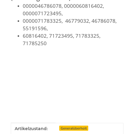
0000046786078, 0000060816402,
0000071723495,
0000071783325, 46779032, 46786078,
55191596,
60816402, 71723495, 71783325,
71785250
Produkteigenschaft
Wert
Artikelzustand:
Generalüberholt