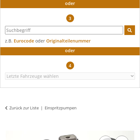
oder
3
z.B.
Eurocode
oder
Originalteilenummer
oder
4
Zurück zur Liste
Einspritzpumpen