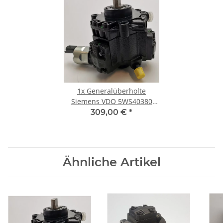
1x
Generalüberholte
Siemens VDO 5WS40380
Einspritzpumpe für Citroen
309,00 €
*
Volvo Ford Peugeot 2.0.TDi
Ähnliche Artikel