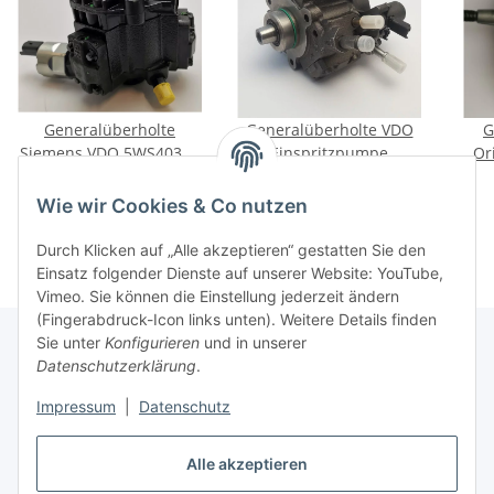
Generalüberholte
Generalüberholte VDO
G
Siemens VDO 5WS40380
Einspritzpumpe
Or
Einspritzpumpe für
5WS40657
5WS
309,00 €
*
269,00 €
*
Citroen Volvo Ford
J
Wie wir Cookies & Co nutzen
Peugeot 2.0.TDi
Peu
Durch Klicken auf „Alle akzeptieren“ gestatten Sie den
Einsatz folgender Dienste auf unserer Website: YouTube,
Vimeo. Sie können die Einstellung jederzeit ändern
(Fingerabdruck-Icon links unten). Weitere Details finden
Sie unter
Konfigurieren
und in unserer
Datenschutzerklärung
.
Informationen
Impressum
|
Datenschutz
Gesetzliche Informationen
Alle akzeptieren