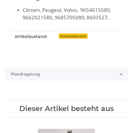
Citroen, Peugeot, Volvo, 9654615580,
9662021580, 9685705080, 8603527,
Produkteigenschaft
Wert
Artikelzustand:
Generalüberholt
Pfandregelung
Dieser Artikel besteht aus