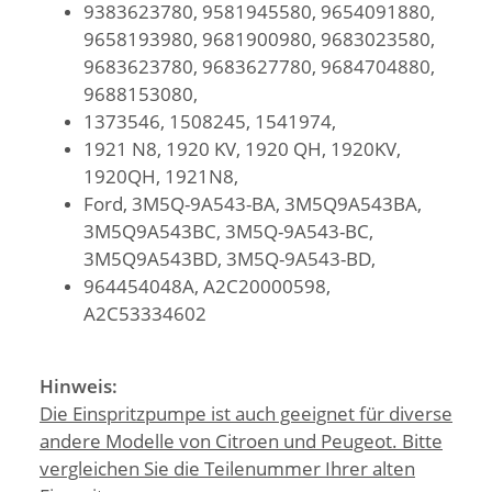
9383623780, 9581945580, 9654091880,
9658193980, 9681900980, 9683023580,
9683623780, 9683627780, 9684704880,
9688153080,
1373546, 1508245, 1541974,
1921 N8, 1920 KV, 1920 QH, 1920KV,
1920QH, 1921N8,
Ford, 3M5Q-9A543-BA, 3M5Q9A543BA,
3M5Q9A543BC, 3M5Q-9A543-BC,
3M5Q9A543BD, 3M5Q-9A543-BD,
964454048A, A2C20000598,
A2C53334602
Hinweis:
Die Einspritzpumpe ist auch geeignet für diverse
andere Modelle von Citroen und Peugeot. Bitte
vergleichen Sie die Teilenummer Ihrer alten