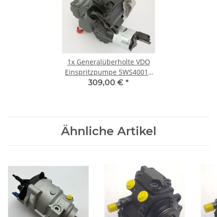
1x
Generalüberholte VDO
Einspritzpumpe 5WS40019
für Citroen 2.0 HDI, Ford 2.0
309,00 €
*
TDCI, Peugeot 2.0 HDI
Ähnliche Artikel