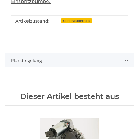
Einspritzpumpe.
Produkteigenschaft
Wert
Artikelzustand:
Generalüberholt
Pfandregelung
Dieser Artikel besteht aus