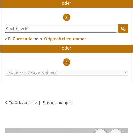
oder
3
z.B.
Eurocode
oder
Originalteilenummer
oder
4
Zurück zur Liste
Einspritzpumpen