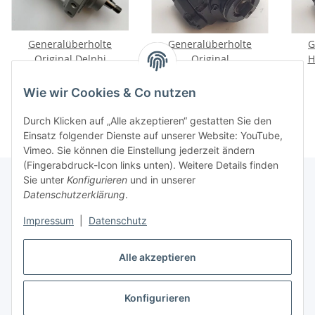
Generalüberholte
Generalüberholte
G
Original Delphi
Original
H
Einspritzpumpe
Hochdruckpumpe für
04
269,00 €
*
179,00 €
*
9044A130B für Ford
Opel Combo 1.3CDTI 16V
A
Wie wir Cookies & Co nutzen
Mondeo III 2.0 TDCi
2004-2019 69/75PS
Me
51/55KW
Durch Klicken auf „Alle akzeptieren“ gestatten Sie den
Einsatz folgender Dienste auf unserer Website: YouTube,
Vimeo. Sie können die Einstellung jederzeit ändern
(Fingerabdruck-Icon links unten). Weitere Details finden
Sie unter
Konfigurieren
und in unserer
Datenschutzerklärung
.
Informationen
Impressum
|
Datenschutz
Gesetzliche Informationen
Alle akzeptieren
Konfigurieren
Vertrag widerrufen