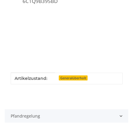
6C1Q9B395BD
Produkteigenschaft
Wert
Artikelzustand:
Generalüberholt
Pfandregelung