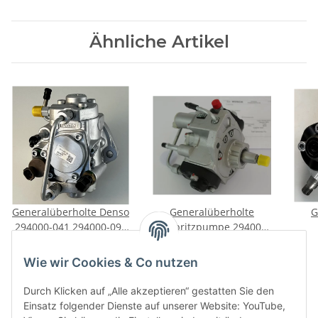
Ähnliche Artikel
Generalüberholte Denso
Generalüberholte
G
294000-041 294000-095
Einspritzpumpe 294000-
Einspritzpumpe für Ford
047 für Nissan Almera II
Ho
359,00 €
*
314,01 €
*
Transit 2.4TDCi &
Primera X-Trail 4x4 Tino
Ope
Wie wir Cookies & Co nutzen
3.2TDCi
2.2dci
M
Durch Klicken auf „Alle akzeptieren“ gestatten Sie den
Einsatz folgender Dienste auf unserer Website: YouTube,