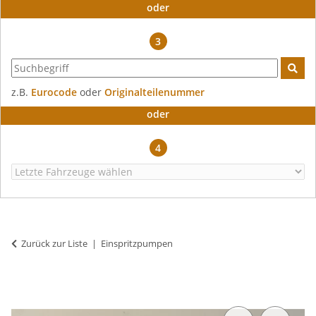
oder
3
z.B.
Eurocode
oder
Originalteilenummer
oder
4
Zurück zur Liste
Einspritzpumpen