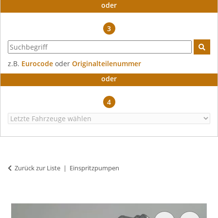
oder
3
z.B.
Eurocode
oder
Originalteilenummer
oder
4
Zurück zur Liste
Einspritzpumpen