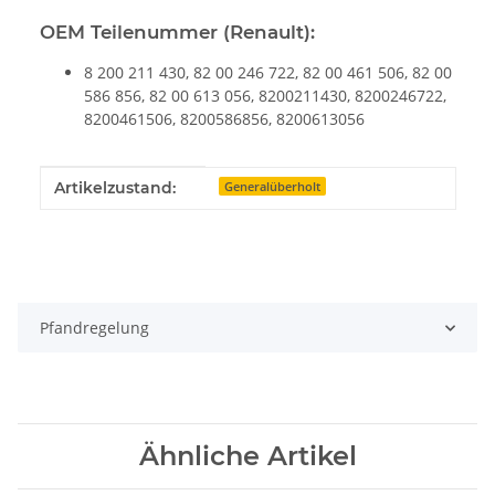
OEM Teilenummer (Renault):
8 200 211 430, 82 00 246 722, 82 00 461 506, 82 00
586 856, 82 00 613 056, 8200211430, 8200246722,
8200461506, 8200586856, 8200613056
Produkteigenschaft
Wert
Artikelzustand:
Generalüberholt
Pfandregelung
Ähnliche Artikel