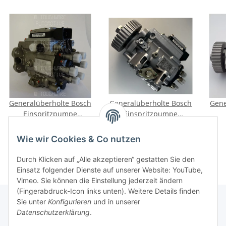
Generalüberholte Bosch
Generalüberholte Bosch
Gene
Einspritzpumpe
Einspritzpumpe
0470506020 für Dodge
0470506010 für Audi A4
Ei
679,00 €
*
629,00 €
*
VM Cummins
A6 A8 2.5TDI 110kW
AUD
Wie wir Cookies & Co nutzen
1997-2005
Durch Klicken auf „Alle akzeptieren“ gestatten Sie den
Einsatz folgender Dienste auf unserer Website: YouTube,
Vimeo. Sie können die Einstellung jederzeit ändern
(Fingerabdruck-Icon links unten). Weitere Details finden
Sie unter
Konfigurieren
und in unserer
Datenschutzerklärung
.
Informationen