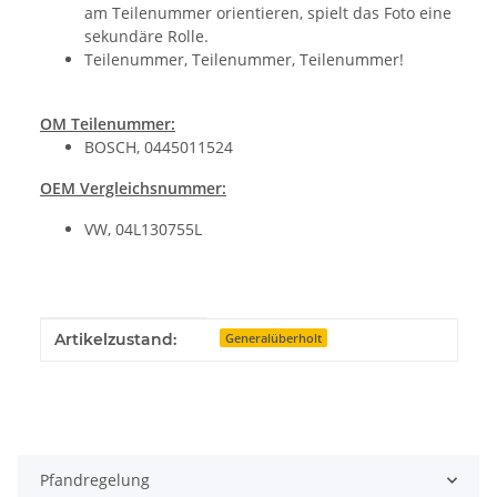
am Teilenummer orientieren, spielt das Foto eine
sekundäre Rolle.
Teilenummer, Teilenummer, Teilenummer!
OM Teilenummer:
BOSCH, 0445011524
OEM Vergleichsnummer:
VW, 04L130755L
Produkteigenschaft
Wert
Artikelzustand:
Generalüberholt
Pfandregelung