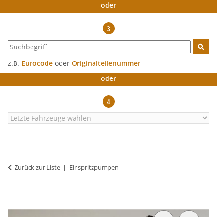
oder
3
z.B.
Eurocode
oder
Originalteilenummer
oder
4
Zurück zur Liste
Einspritzpumpen