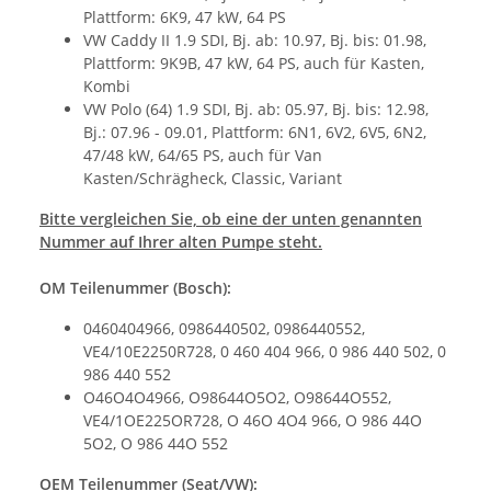
Plattform: 6K9, 47 kW, 64 PS
VW Caddy II 1.9 SDI, Bj. ab: 10.97, Bj. bis: 01.98,
Plattform: 9K9B, 47 kW, 64 PS, auch für Kasten,
Kombi
VW Polo (64) 1.9 SDI, Bj. ab: 05.97, Bj. bis: 12.98,
Bj.: 07.96 - 09.01, Plattform: 6N1, 6V2, 6V5, 6N2,
47/48 kW, 64/65 PS, auch für Van
Kasten/Schrägheck, Classic, Variant
Bitte vergleichen Sie, ob eine der unten genannten
Nummer auf Ihrer alten Pumpe steht.
OM Teilenummer (Bosch):
0460404966, 0986440502, 0986440552,
VE4/10E2250R728, 0 460 404 966, 0 986 440 502, 0
986 440 552
O46O4O4966, O98644O5O2, O98644O552,
VE4/1OE225OR728, O 46O 4O4 966, O 986 44O
5O2, O 986 44O 552
OEM Teilenummer (Seat/VW):