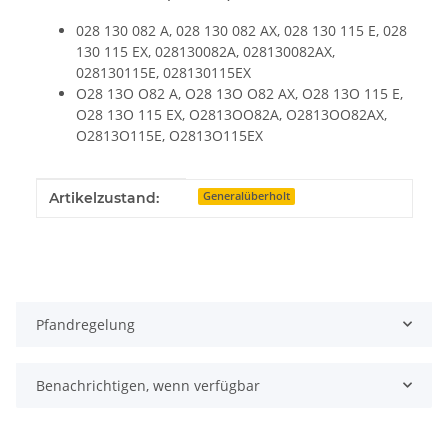
028 130 082 A, 028 130 082 AX, 028 130 115 E, 028
130 115 EX, 028130082A, 028130082AX,
028130115E, 028130115EX
O28 13O O82 A, O28 13O O82 AX, O28 13O 115 E,
O28 13O 115 EX, O2813OO82A, O2813OO82AX,
O2813O115E, O2813O115EX
Produkteigenschaft
Wert
Artikelzustand:
Generalüberholt
Pfandregelung
Benachrichtigen, wenn verfügbar