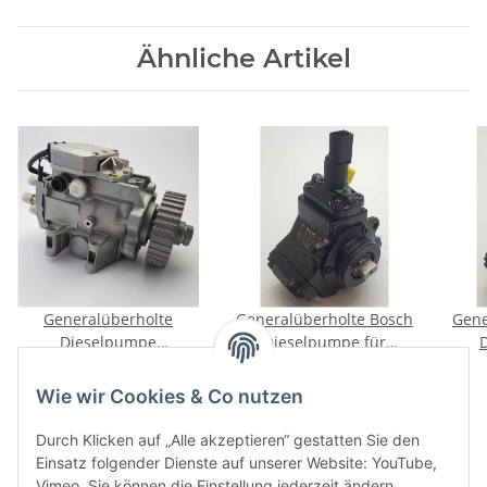
Ähnliche Artikel
Generalüberholte
Generalüberholte Bosch
Gene
Dieselpumpe
Dieselpumpe für
0470506033 für Audi A4
Mercedes-Benz Vito 110
Merc
709,00 €
*
179,00 €
*
2.5TDI(quattro) 8E2/8E5
CDI 2.2 75kW 102PS
CD
Wie wir Cookies & Co nutzen
2000-2005 163/180PS
1999-2003
Durch Klicken auf „Alle akzeptieren“ gestatten Sie den
Einsatz folgender Dienste auf unserer Website: YouTube,
Vimeo. Sie können die Einstellung jederzeit ändern