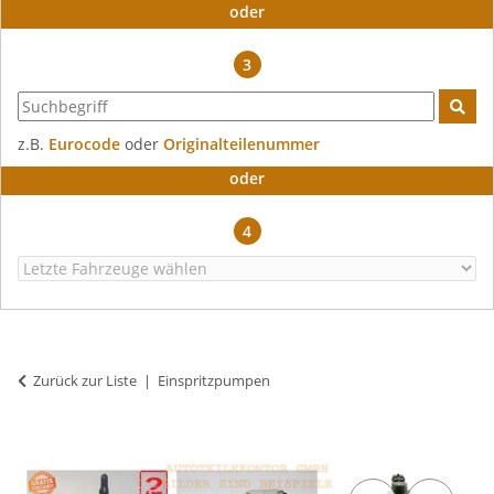
oder
3
z.B.
Eurocode
oder
Originalteilenummer
oder
4
Zurück zur Liste
Einspritzpumpen