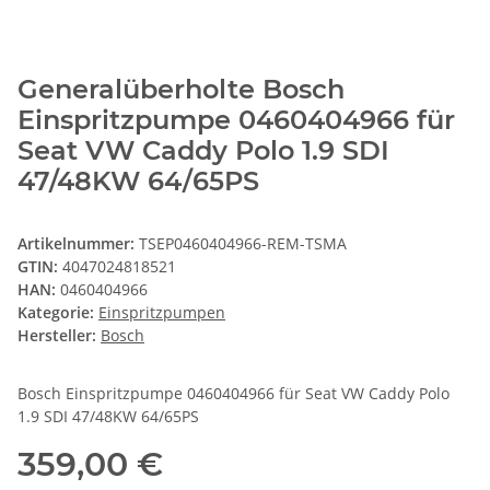
Generalüberholte Bosch
Einspritzpumpe 0460404966 für
Seat VW Caddy Polo 1.9 SDI
47/48KW 64/65PS
Artikelnummer:
TSEP0460404966-REM-TSMA
GTIN:
4047024818521
HAN:
0460404966
Kategorie:
Einspritzpumpen
Hersteller:
Bosch
Bosch Einspritzpumpe 0460404966 für Seat VW Caddy Polo
1.9 SDI 47/48KW 64/65PS
359,00 €