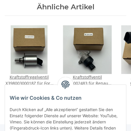
Ähnliche Artikel
Kraftstoffregelventil
Kraftstoffventil
X39800300018Z für Ford
0281002483 für Renault
Mondeo IV, Galaxy, Kuga
Espace Megane 1.9 / 2.2
Me
80,00 €
*
71,00 €
*
I 2.0TDCI
dCi 1870/2188ccm
Kla
Wie wir Cookies & Co nutzen
Durch Klicken auf „Alle akzeptieren“ gestatten Sie den
Einsatz folgender Dienste auf unserer Website: YouTube,
Vimeo. Sie können die Einstellung jederzeit ändern
(Fingerabdruck-Icon links unten). Weitere Details finden