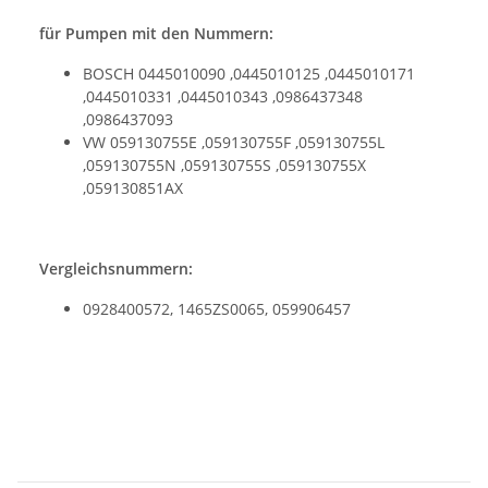
für Pumpen mit den Nummern:
BOSCH 0445010090 ,0445010125 ,0445010171
,0445010331 ,0445010343 ,0986437348
,0986437093
VW 059130755E ,059130755F ,059130755L
,059130755N ,059130755S ,059130755X
,059130851AX
Vergleichsnummern:
­0928400572, ­1465ZS0065, 059906457