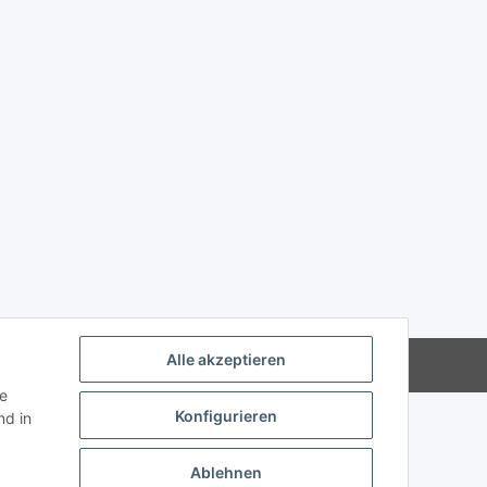
Alle akzeptieren
Powered by
JTL-Shop
ie
Konfigurieren
d in
Ablehnen