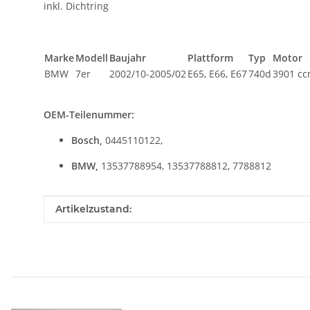
inkl. Dichtring
Marke
Modell
Baujahr
Plattform
Typ
Motor
BMW
7er
2002/10-2005/02
E65, E66, E67
740d
3901 cc
OEM-Teilenummer:
Bosch,
0445110122,
BMW,
13537788954, 13537788812, 7788812
Produkteigenschaft
Wert
Artikelzustand: