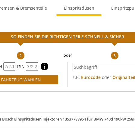
remsen & Bremsenteile
Einspritzdüsen
Einspritzp
SO FINDEN SIE DIE RICHTIGEN TEILE
SCHNELL & SICHER
2
3
N
TSN
i
z.B.
Eurocode
oder
Originalte
FAHRZEUG WÄHLEN
e Bosch Einspritzdüsen Injektoren 13537788954 für BMW 740d 190kW 258