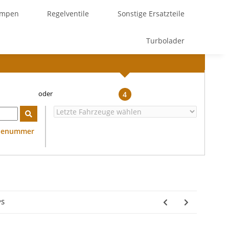
umpen
Regelventile
Sonstige Ersatzteile
Turbolader
4
ilenummer
PS