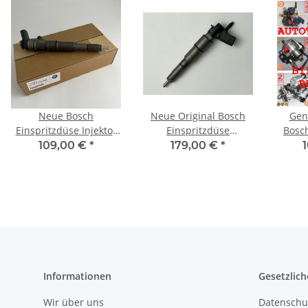
Neue Bosch
Neue Original Bosch
Gen
Einspritzdüse Injektor
Einspritzdüse
Bosch
13537788954 für BMW
0445115070 für BMW
0
109,00 €
*
179,00 €
*
740d 2002-2005 190kW
330d 530d 730Ld X3 X5
258PS
3.0d
Informationen
Gesetzlich
Wir über uns
Datenschu