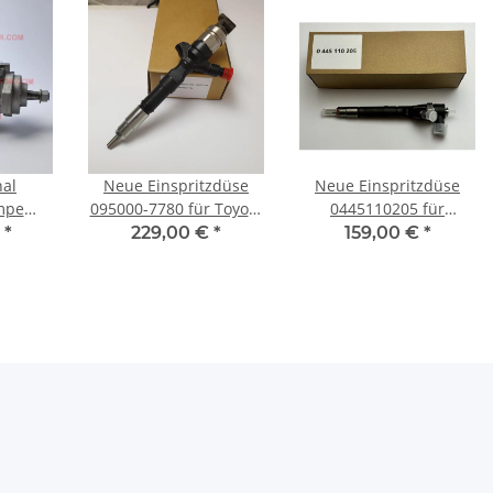
nal
Neue Einspritzdüse
Neue Einspritzdüse
mpe
095000-7780 für Toyota
0445110205 für
Audi 80
Hilux VII 2.5D-4D 3.0D-
Mercedes-Benz C200
€
*
229,00 €
*
159,00 €
*
C5
4D Land Cruiser
C220 C270 CLK270 E200
E220