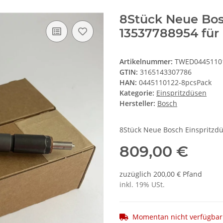
8Stück Neue Bos
13537788954 fü
Artikelnummer:
TWED0445110
GTIN:
3165143307786
HAN:
0445110122-8pcsPack
Kategorie:
Einspritzdüsen
Hersteller:
Bosch
8Stück Neue Bosch Einspritzd
809,00 €
zuzüglich 200,00 € Pfand
inkl. 19% USt.
Momentan nicht verfügbar