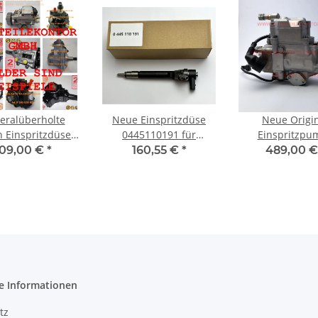
eralüberholte
Neue Einspritzdüse
Neue Origi
 Einspritzdüse
0445110191 für
Einspritzpu
445110261
Mercedes-Benz Viano
0460404995 für 
109,00 €
*
160,55 €
*
489,00 
Vito Mixto 111CDI
1.9TDI B4 8
115CDI 2
e Informationen
tz