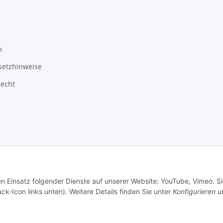
m
setzhinweise
recht
© Autoteilekontor GmbH
en Einsatz folgender Dienste auf unserer Website: YouTube, Vimeo. S
ck-Icon links unten). Weitere Details finden Sie unter
Konfigurieren
un