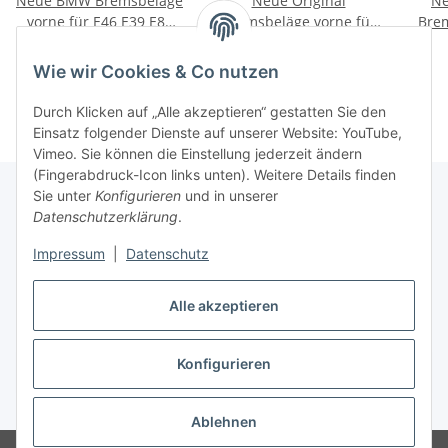
Neue BMW Bremsbeläge
Neue Original
Ne
vorne für E46 E39 E83
Bremsbeläge vorne für
Brem
MG ZT Neu Original
BMW 5 F10 F11 518d
BMW
80,00 €
*
80,00 €
*
520d 525d 530d 528i
F15 
Wie wir Cookies & Co nutzen
535i
Durch Klicken auf „Alle akzeptieren“ gestatten Sie den
Einsatz folgender Dienste auf unserer Website: YouTube,
Vimeo. Sie können die Einstellung jederzeit ändern
(Fingerabdruck-Icon links unten). Weitere Details finden
Sie unter
Konfigurieren
und in unserer
Datenschutzerklärung
.
Informationen
Impressum
|
Datenschutz
Gesetzliche Informationen
Alle akzeptieren
Konfigurieren
Vertrag widerrufen
* Alle Preise inkl. gesetzlicher USt.
Ablehnen