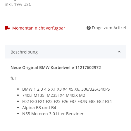
inkl. 19% USt.
Frage zum Artikel
Momentan nicht verfügbar
Beschreibung
Neue Original BMW Kurbelwelle 11217602972
für
BMW 1 2 3 4 5 X1 X3 X4 X5 X6, 306/326/340PS
740Li M135i M235i X4 M40iX M2
F02 F20 F21 F22 F23 F26 F87 F87N E88 E82 F34
Alpina B3 und B4
N55 Motoren 3.0 Liter Benziner