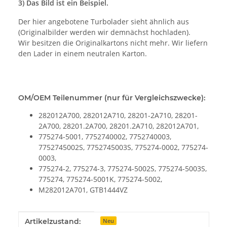
3) Das Bild ist ein Beispiel.
Der hier angebotene Turbolader sieht ähnlich aus
(Originalbilder werden wir demnächst hochladen).
Wir besitzen die Originalkartons nicht mehr. Wir liefern
den Lader in einem neutralen Karton.
OM/OEM Teilenummer (nur für Vergleichszwecke):
282012A700, 282012A710, 28201-2A710, 28201-
2A700, 28201.2A700, 28201.2A710, 282012A701,
775274-5001, 7752740002, 7752740003,
7752745002S, 7752745003S, 775274-0002, 775274-
0003,
775274-2, 775274-3, 775274-5002S, 775274-5003S,
775274, 775274-5001K, 775274-5002,
M282012A701, GTB1444VZ
Produkteigenschaft
Wert
Artikelzustand:
Neu