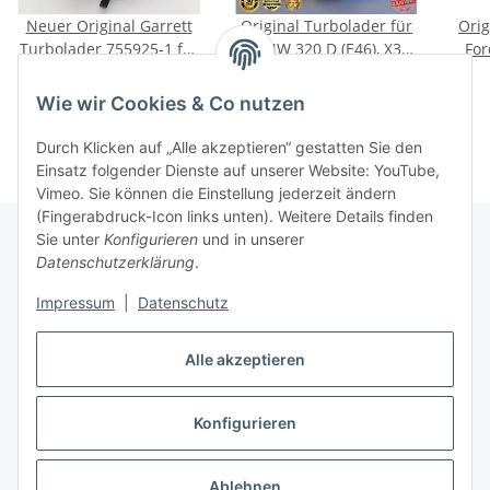
Neuer Original Garrett
Original Turbolader für
Orig
Turbolader 755925-1 für
BMW 320 D (E46), X3
For
BMW MINI ONE D
(E83), 110KW, 2001-2006
Ga
269,00 €
*
449,00 €
*
55/65kW R50 R53
Wie wir Cookies & Co nutzen
Durch Klicken auf „Alle akzeptieren“ gestatten Sie den
Einsatz folgender Dienste auf unserer Website: YouTube,
Vimeo. Sie können die Einstellung jederzeit ändern
(Fingerabdruck-Icon links unten). Weitere Details finden
Sie unter
Konfigurieren
und in unserer
Datenschutzerklärung
.
Informationen
Impressum
|
Datenschutz
Gesetzliche Informationen
Alle akzeptieren
Konfigurieren
Vertrag widerrufen
* Alle Preise inkl. gesetzlicher USt.
Ablehnen