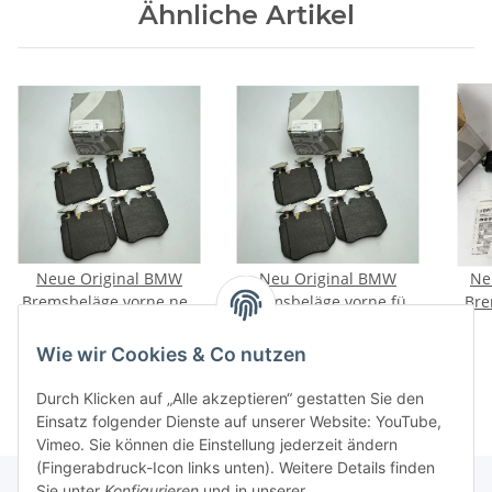
Ähnliche Artikel
Neue Original BMW
Neu Original BMW
Ne
Bremsbeläge vorne neu
Bremsbeläge vorne für
Bre
3 4 5 6 7 8 X5 X6 X7 85-
F96 G06 X6 xDrive30d
für 
179,00 €
*
179,00 €
*
390kW 34116889586
xDrive40d xDrive40i
Wie wir Cookies & Co nutzen
Durch Klicken auf „Alle akzeptieren“ gestatten Sie den
Einsatz folgender Dienste auf unserer Website: YouTube,
Vimeo. Sie können die Einstellung jederzeit ändern
(Fingerabdruck-Icon links unten). Weitere Details finden
Sie unter
Konfigurieren
und in unserer