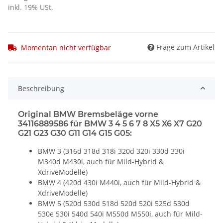
inkl. 19% USt.
Frage zum Artikel
Momentan nicht verfügbar
Beschreibung
Original BMW Bremsbeläge vorne
34116889586 für BMW 3 4 5 6 7 8 X5 X6 X7 G20
G21 G23 G30 G11 G14 G15 G05:
BMW 3 (316d 318d 318i 320d 320i 330d 330i
M340d M430i, auch für Mild-Hybrid &
XdriveModelle)
BMW 4 (420d 430i M440i, auch für Mild-Hybrid &
XdriveModelle)
BMW 5 (520d 530d 518d 520d 520i 525d 530d
530e 530i 540d 540i M550d M550i, auch für Mild-