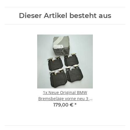
Dieser Artikel besteht aus
1x
Neue Original BMW
Bremsbeläge vorne neu 3 4
5 6 7 8 X5 X6 X7 85-390kW
179,00 €
*
34116889586