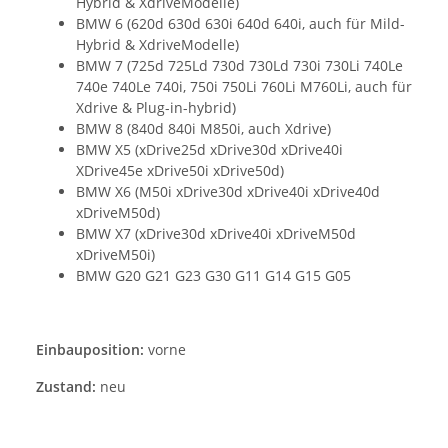
Hybrid & XdriveModelle)
BMW 6 (620d 630d 630i 640d 640i, auch für Mild-
Hybrid & XdriveModelle)
BMW 7 (725d 725Ld 730d 730Ld 730i 730Li 740Le
740e 740Le 740i, 750i 750Li 760Li M760Li, auch für
Xdrive & Plug-in-hybrid)
BMW 8 (840d 840i M850i, auch Xdrive)
BMW X5 (xDrive25d xDrive30d xDrive40i
XDrive45e xDrive50i xDrive50d)
BMW X6 (M50i xDrive30d xDrive40i xDrive40d
xDriveM50d)
BMW X7 (xDrive30d xDrive40i xDriveM50d
xDriveM50i)
BMW G20 G21 G23 G30 G11 G14 G15 G05
Einbauposition:
vorne
Zustand:
neu