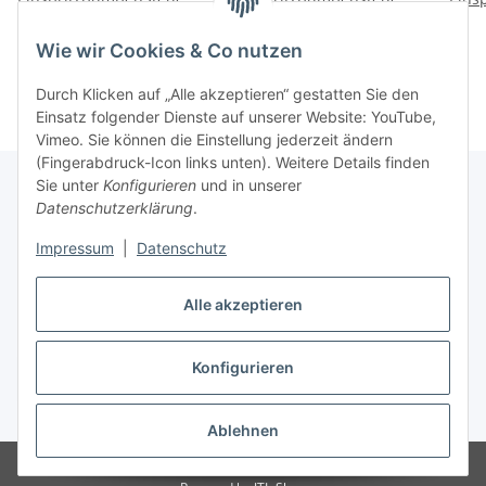
Opel Corsa C Meriva
für Opel Corsa C Meriva
für O
286,00 €
*
286,00 €
*
Astra G Combo 1,7 1.7
Astra G Combo 1.7DTI DI
Wie wir Cookies & Co nutzen
DTI DI
Durch Klicken auf „Alle akzeptieren“ gestatten Sie den
Einsatz folgender Dienste auf unserer Website: YouTube,
Vimeo. Sie können die Einstellung jederzeit ändern
(Fingerabdruck-Icon links unten). Weitere Details finden
Sie unter
Konfigurieren
und in unserer
Datenschutzerklärung
.
Informationen
Impressum
|
Datenschutz
Gesetzliche Informationen
Alle akzeptieren
Konfigurieren
Vertrag widerrufen
* Alle Preise inkl. gesetzlicher USt.
Ablehnen
© Autoteilekontor GmbH