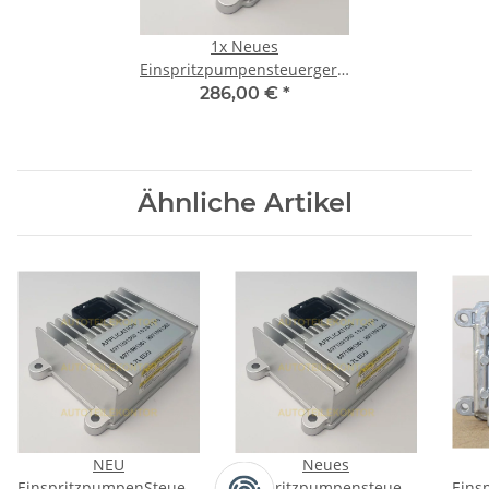
1x
Neues
Einspritzpumpensteuergerät
für Opel Corsa C Meriva
286,00 €
*
Astra G Combo 1.7DTI DI
Ähnliche Artikel
NEU
Neues
EinspritzpumpenSteuergerät
Einspritzpumpensteuergerät
Eins