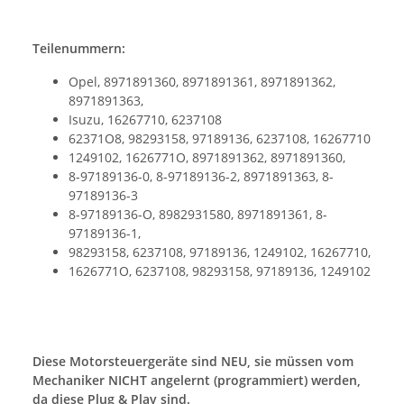
Teilenummern:
Opel, 8971891360, 8971891361, 8971891362,
8971891363,
Isuzu, 16267710, 6237108
62371O8, 98293158, 97189136, 6237108, 16267710
1249102, 1626771O, 8971891362, 8971891360,
8-97189136-0, 8-97189136-2, 8971891363, 8-
97189136-3
8-97189136-O, 8982931580, 8971891361, 8-
97189136-1,
98293158, 6237108, 97189136, 1249102, 16267710,
1626771O, 6237108, 98293158, 97189136, 1249102
Diese Motorsteuergeräte sind NEU, sie müssen vom
Mechaniker NICHT angelernt (programmiert) werden,
da diese Plug & Play sind.