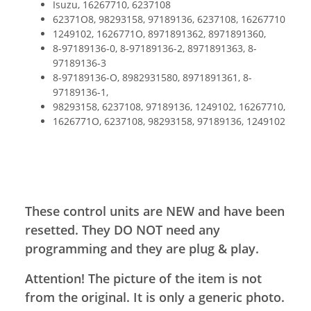
Isuzu, 16267710, 6237108
62371O8, 98293158, 97189136, 6237108, 16267710
1249102, 1626771O, 8971891362, 8971891360,
8-97189136-0, 8-97189136-2, 8971891363, 8-
97189136-3
8-97189136-O, 8982931580, 8971891361, 8-
97189136-1,
98293158, 6237108, 97189136, 1249102, 16267710,
1626771O, 6237108, 98293158, 97189136, 1249102
These control units are NEW and have been
resetted. They DO NOT need any
programming and they are plug & play.
Attention! The picture of the item is not
from the original. It is only a generic photo.