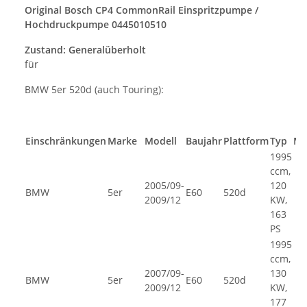
Original Bosch CP4
CommonRail Einspritzpumpe /
Hochdruckpumpe
0445010510
Zustand:
Generalüberholt
für
BMW 5er 520d (auch Touring):
Einschränkungen
Marke
Modell
Baujahr
Plattform
Typ
Mo
1995
ccm,
2005/09-
120
BMW
5er
E60
520d
2009/12
KW,
163
PS
1995
ccm,
2007/09-
130
BMW
5er
E60
520d
2009/12
KW,
177