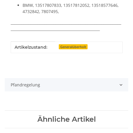
BMW, 13517807833, 13517812052, 13518577646,
4732842, 7807495,
______________________________________________________________
__________________________________________________
Produkteigenschaft
Wert
Artikelzustand:
Generalüberholt
Pfandregelung
Ähnliche Artikel