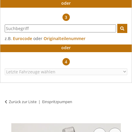
oder
3
z.B.
Eurocode
oder
Originalteilenummer
oder
4
Zurück zur Liste
Einspritzpumpen