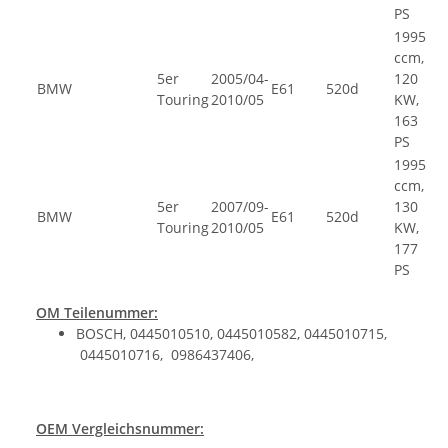
PS
1995
ccm,
5er
2005/04-
120
BMW
E61
520d
Touring
2010/05
KW,
163
PS
1995
ccm,
5er
2007/09-
130
BMW
E61
520d
Touring
2010/05
KW,
177
PS
OM Teilenummer:
BOSCH, 0445010510, 0445010582, 0445010715,
0445010716, 0986437406,
OEM Vergleichsnummer: