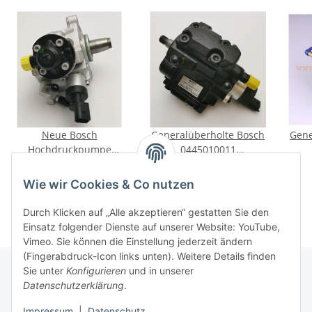
Neue Bosch
Generalüberholte Bosch
Gene
Hochdruckpumpe
0445010011
0445010510 für BMW
Einspritzpumpe für
Ei
449,00 €
*
229,00 €
*
520d E60 E61 Touring
Land Rover Freelander /
RENA
Wie wir Cookies & Co nutzen
120/130kW
Rover 75 / MG ZT 2.0
2
Durch Klicken auf „Alle akzeptieren“ gestatten Sie den
Einsatz folgender Dienste auf unserer Website: YouTube,
Vimeo. Sie können die Einstellung jederzeit ändern
(Fingerabdruck-Icon links unten). Weitere Details finden
Sie unter
Konfigurieren
und in unserer
Datenschutzerklärung
.
Informationen
Impressum
|
Datenschutz