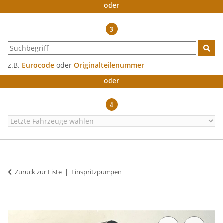
oder
3
z.B.
Eurocode
oder
Originalteilenummer
oder
4
Zurück zur Liste
Einspritzpumpen