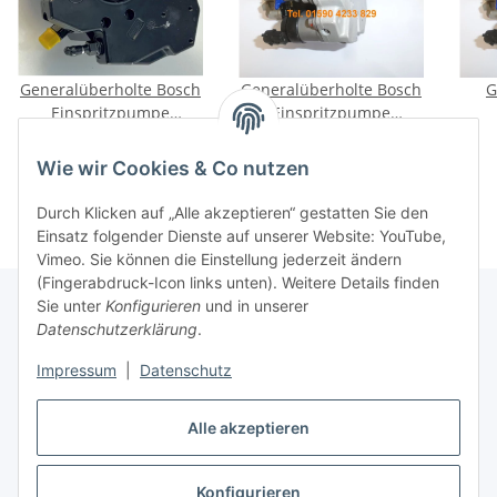
Generalüberholte Bosch
Generalüberholte Bosch
G
Einspritzpumpe
Einspritzpumpe
0445010135 für
0445010145 für Chrysler
G
219,00 €
*
269,00 €
*
Mercedes 320 300 350
Jeep Mercedes-Benz
Wie wir Cookies & Co nutzen
CDI
0445
Durch Klicken auf „Alle akzeptieren“ gestatten Sie den
Einsatz folgender Dienste auf unserer Website: YouTube,
Vimeo. Sie können die Einstellung jederzeit ändern
(Fingerabdruck-Icon links unten). Weitere Details finden
Sie unter
Konfigurieren
und in unserer
Datenschutzerklärung
.
Informationen
Impressum
|
Datenschutz
Gesetzliche Informationen
Alle akzeptieren
Konfigurieren