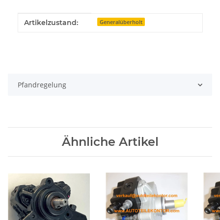
Produkteigenschaft
Wert
Artikelzustand:
Generalüberholt
Pfandregelung
Ähnliche Artikel