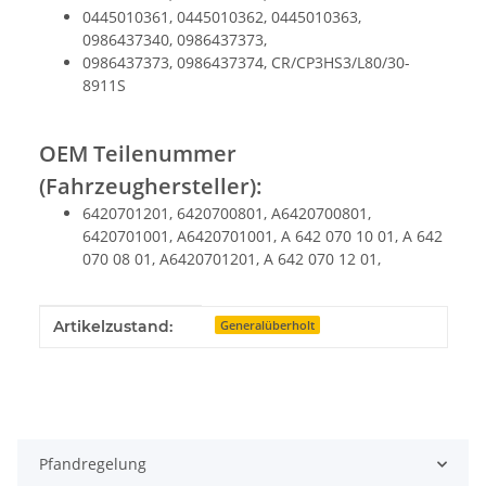
0445010361, 0445010362, 0445010363,
0986437340, 0986437373,
0986437373, 0986437374, CR/CP3HS3/L80/30-
8911S
OEM Teilenummer
(Fahrzeughersteller):
6420701201, 6420700801, A6420700801,
6420701001, A6420701001, A 642 070 10 01, A 642
070 08 01, A6420701201, A 642 070 12 01,
Produkteigenschaft
Wert
Artikelzustand:
Generalüberholt
Pfandregelung