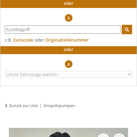
oder
3
z.B.
Eurocode
oder
Originalteilenummer
oder
4
Zurück zur Liste
Einspritzpumpen