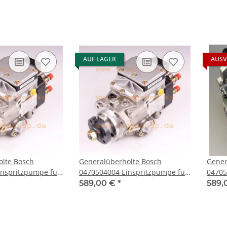
1.8 DI
AUF LAGER
AUSV
olte Bosch
Generalüberholte Bosch
Gener
0470504004 Einspritzpumpe für
04705
VECTRA B ZAFIRA A
Opel - VECTRA B 2.0 DTI 16V
BMW -
589,00 €
*
589,