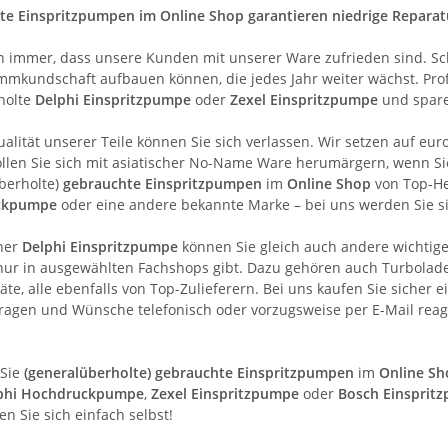
te Einspritzpumpen im Online Shop garantieren niedrige Repara
n immer, dass unsere Kunden mit unserer Ware zufrieden sind. Sc
mmkundschaft aufbauen können, die jedes Jahr weiter wächst. Profi
holte
Delphi Einspritzpumpe
oder
Zexel Einspritzpumpe
und spare
ualität unserer Teile können Sie sich verlassen. Wir setzen auf eur
len Sie sich mit asiatischer No-Name Ware herumärgern, wenn Sie
berholte)
gebrauchte Einspritzpumpen
im
Online Shop
von Top-He
ckpumpe
oder eine andere bekannte Marke – bei uns werden Sie si
ner
Delphi Einspritzpumpe
können Sie gleich auch andere wichtige 
ur in ausgewählten Fachshops gibt. Dazu gehören auch Turbolader
äte, alle ebenfalls von Top-Zulieferern. Bei uns kaufen Sie sicher
Fragen und Wünsche telefonisch oder vorzugsweise per E-Mail reagi
 Sie
(generalüberholte) gebrauchte Einspritzpumpen
im
Online Sh
phi Hochdruckpumpe
,
Zexel Einspritzpumpe
oder
Bosch Einsprit
n Sie sich einfach selbst!