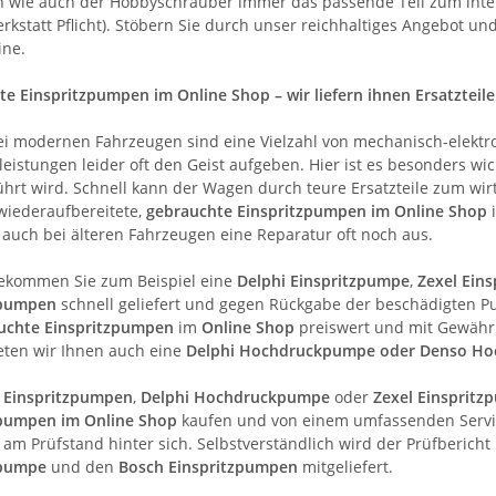
wie auch der Hobbyschrauber immer das passende Teil zum interess
rkstatt Pflicht). Stöbern Sie durch unser reichhaltiges Angebot un
ine.
e Einspritzpumpen im Online Shop – wir liefern ihnen Ersatzteile
i modernen Fahrzeugen sind eine Vielzahl von mechanisch-elektro
leistungen leider oft den Geist aufgeben. Hier ist es besonders w
hrt wird. Schnell kann der Wagen durch teure Ersatzteile zum wi
wiederaufbereitete,
gebrauchte Einspritzpumpen im Online Shop
i
h auch bei älteren Fahrzeugen eine Reparatur oft noch aus.
bekommen Sie zum Beispiel eine
Delphi Einspritzpumpe
,
Zexel Ein
zpumpen
schnell geliefert und gegen Rückgabe der beschädigten 
uchte Einspritzpumpen
im
Online Shop
preiswert und mit Gewährl
ieten wir Ihnen auch eine
Delphi Hochdruckpumpe oder Denso H
 Einspritzpumpen
,
Delphi Hochdruckpumpe
oder
Zexel Einspritz
zpumpen im Online Shop
kaufen und von einem umfassenden Service
 am Prüfstand hinter sich. Selbstverständlich wird der Prüfbericht
zpumpe
und den
Bosch Einspritzpumpen
mitgeliefert.