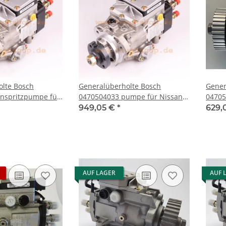
olte Bosch
Generalüberholte Bosch
Gener
0470504033 pumpe für Nissan
0470506002 Ei
II 2.0 16V TDDi /
Murano Navara NP300
AUDI -
949,05 €
*
629,
Pathfinder Pick Up Serena
AUF LAGER
AUF 