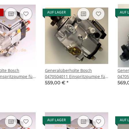
AUF LAGER
AUF 
olte Bosch
Generalüberholte Bosch
Gener
0470504011 Einspritzpumpe für
04705
.4 DI
Opel Astra G OMEGA B VECTRA
Nissan 
559,00 €
*
569,
B ZAFIRA A 2.0DI
(V10) 
AUF LAGER
AUF 