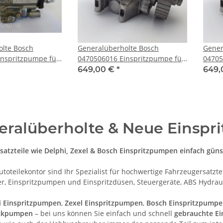
olte Bosch
Generalüberholte Bosch
Gener
inspritzpumpe für
0470506016 Einspritzpumpe für
04705
 (FARGO/DESOTO)
AUDI A6 ALLROAD, A8 2.5TDI
AUDI 
649,00 €
*
649,
6/32
Quattro
Allro
eralüberholte & Neue Einsp
atzteile wie Delphi, Zexel & Bosch Einspritzpumpen einfach güns
utoteilekontor sind Ihr Spezialist für hochwertige Fahrzeugersatzt
r, Einspritzpumpen und Einspritzdüsen, Steuergeräte, ABS Hydrau
i Einspritzpumpen
,
Zexel Einspritzpumpen
,
Bosch Einspritzpump
ckpumpen
– bei uns können Sie einfach und schnell
gebrauchte E