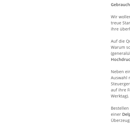
Gebrauch
Wir wolle
treue Sta
ihre über
Auf die Q
Warum sol
(generalü
Hochdru
Neben ei
Auswahl n
Steuerger
auf ihre 
Werktag).
Bestellen
einer
Del
Überzeuge