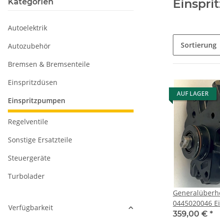
Einspr
Kategorien
Autoelektrik
Sortierung
Autozubehör
Bremsen & Bremsenteile
Einspritzdüsen
AUF LAGER
Einspritzpumpen
Regelventile
Sonstige Ersatzteile
Steuergeräte
Turbolader
Generalüberh
0445020046 E
Verfügbarkeit
FIAT Ducato (2
359,00 €
*