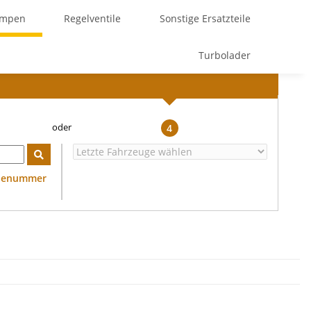
umpen
Regelventile
Sonstige Ersatzteile
Turbolader
4
ilenummer