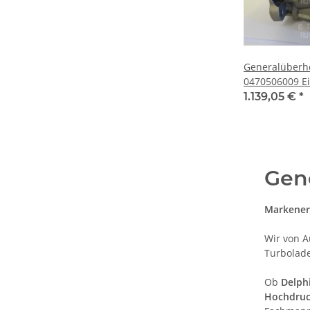
Generalüberh
0470506009 E
MAN & ASKAM
1.139,05 €
*
Hi-Ex AS 19/2
Gen
Markeners
Wir von A
Turbolade
Ob
Delph
Hochdru