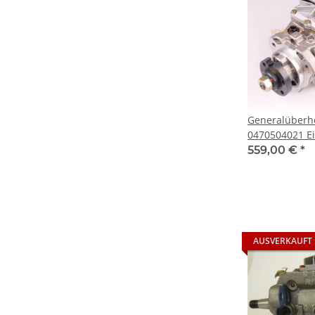
Generalüberh
0470504021 Einspritzpumpe für
Ford MONDEO I
559,00 €
*
TDCi
AUSVERKAUFT