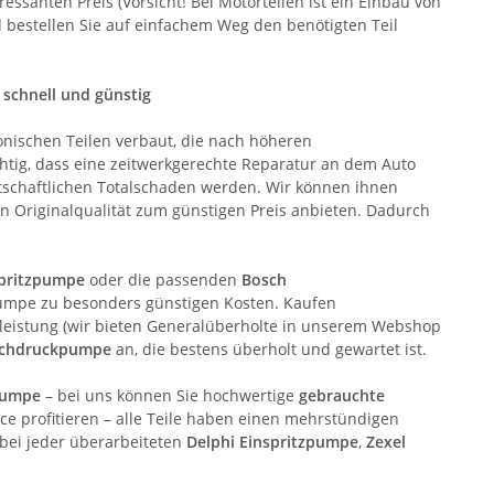
anten Preis (Vorsicht! Bei Motorteilen ist ein Einbau von
d bestellen Sie auf einfachem Weg den benötigten Teil
 schnell und günstig
nischen Teilen verbaut, die nach höheren
ichtig, dass eine zeitwerkgerechte Reparatur an dem Auto
rtschaftlichen Totalschaden werden. Wir können ihnen
n Originalqualität zum günstigen Preis anbieten. Dadurch
spritzpumpe
oder die passenden
Bosch
Pumpe zu besonders günstigen Kosten. Kaufen
eistung (wir bieten Generalüberholte in unserem Webshop
ochdruckpumpe
an, die bestens überholt und gewartet ist.
pumpe
– bei uns können Sie hochwertige
gebrauchte
 profitieren – alle Teile haben einen mehrstündigen
 bei jeder überarbeiteten
Delphi Einspritzpumpe
,
Zexel