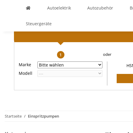
Autoelektrik
Autozubehör
B
Steuergeräte
1
Marke
HS
Modell
Startseite
Einspritzpumpen