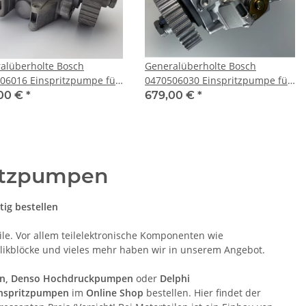
alüberholte Bosch
Generalüberholte Bosch
06016 Einspritzpumpe für
0470506030 Einspritzpumpe für
A6, A8 2.5TDI Quattro
AUDI A4 & A6 2.5TDI
00 €
*
679,00 €
*
ad
ritzpumpen
tig bestellen
eile. Vor allem teilelektronische Komponenten wie
likblöcke und vieles mehr haben wir in unserem Angebot.
en, Denso Hochdruckpumpen
oder
Delphi
inspritzpumpen
im
Online Shop
bestellen. Hier findet der