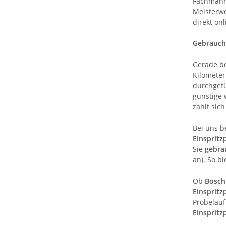
Fachmann 
Meisterwe
direkt onl
Gebraucht
Gerade be
Kilometer
durchgefü
günstige 
zahlt sic
Bei uns 
Einsprit
Sie
gebra
an). So b
Ob
Bosch
Einsprit
Probelauf
Einsprit