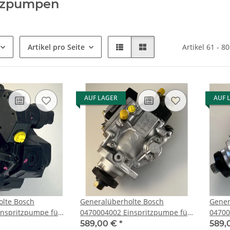
itzpumpen
Artikel pro Seite
Artikel 61 - 8
AUF LAGER
AUF 
olte Bosch
Generalüberholte Bosch
Gener
inspritzpumpe für
0470004002 Einspritzpumpe für
0470004003 Ei
50) 160 Multijet
Ford Fiesta IV, COURIER, FOCUS
Opel -
589,00 €
*
589,