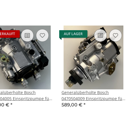
TDDi, TDCi
ERKAUFT
AUF LAGER
alüberholte Bosch
Generalüberholte Bosch
04005 Einspritzpumpe für
0470504009 Einspritzpumpe für
 3 (E46) 320d
Opel FRONTERA B, OMEGA B,
00 €
*
589,00 €
*
SINTRA 2.2 DTI