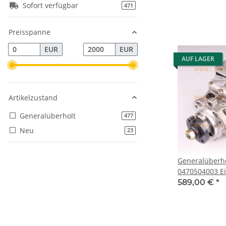
3.0 D
Sofort verfügbar
Artikel gefunden
471
Preisspanne
EUR
EUR
AUF LAGER
Artikelzustand
Generalüberholt
Artikel gefunden
477
Neu
Artikel gefunden
23
Generalüberh
0470504003 Einspritzpumpe für
Opel Astra G 
589,00 €
*
2.0 DI