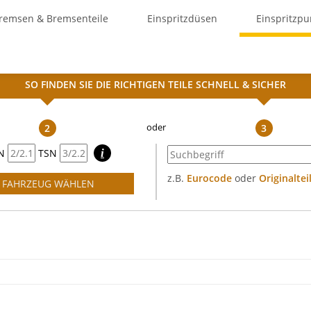
remsen & Bremsenteile
Einspritzdüsen
Einspritzp
SO FINDEN SIE DIE RICHTIGEN TEILE
SCHNELL & SICHER
2
3
N
TSN
i
z.B.
Eurocode
oder
Originalte
FAHRZEUG WÄHLEN